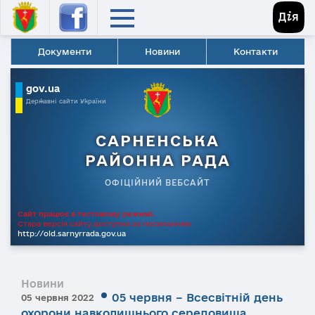
Документи
Новини
Контакти
gov.ua
Державні сайти України
САРНЕНСЬКА
РАЙОННА РАДА
ОФІЦІЙНИЙ ВЕБСАЙТ
Сайт працює в тестовому режимі.
Стара версія сайту доступна за посиланням
http://old.sarnyrrada.gov.ua
Новини
05 червня – Всесвітній день
05 червня 2022
охорони навколишнього середовища