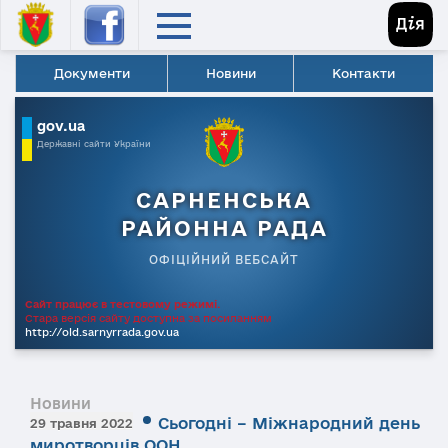
Документи
Новини
Контакти
gov.ua
Державні сайти України
САРНЕНСЬКА
РАЙОННА РАДА
ОФІЦІЙНИЙ ВЕБСАЙТ
Сайт працює в тестовому режимі.
Стара версія сайту доступна за посиланням
http://old.sarnyrrada.gov.ua
Новини
Сьогодні – Міжнародний день
29 травня 2022
миротворців ООН