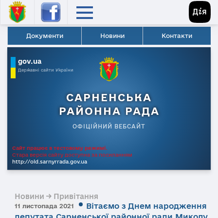
Документи
Новини
Контакти
gov.ua
Державні сайти України
САРНЕНСЬКА
РАЙОННА РАДА
ОФІЦІЙНИЙ ВЕБСАЙТ
Сайт працює в тестовому режимі.
Стара версія сайту доступна за посиланням
http://old.sarnyrrada.gov.ua
Новини → Привітання
Вітаємо з Днем народження
11 листопада 2021
депутата Сарненської районної ради Миколу