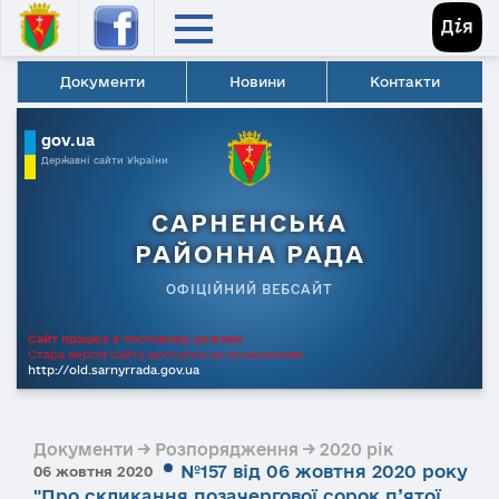
Документи
Новини
Контакти
gov.ua
Державні сайти України
САРНЕНСЬКА
РАЙОННА РАДА
ОФІЦІЙНИЙ ВЕБСАЙТ
Сайт працює в тестовому режимі.
Стара версія сайту доступна за посиланням
http://old.sarnyrrada.gov.ua
Документи → Розпорядження → 2020 рік
№157 від 06 жовтня 2020 року
06 жовтня 2020
"Про скликання позачергової сорок п’ятої