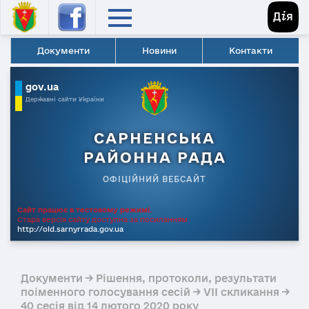
Документи
Новини
Контакти
gov.ua
Державні сайти України
САРНЕНСЬКА
РАЙОННА РАДА
ОФІЦІЙНИЙ ВЕБСАЙТ
Сайт працює в тестовому режимі.
Стара версія сайту доступна за посиланням
http://old.sarnyrrada.gov.ua
Документи → Рішення, протоколи, результати
поіменного голосування сесій → VII скликання →
40 сесія від 14 лютого 2020 року