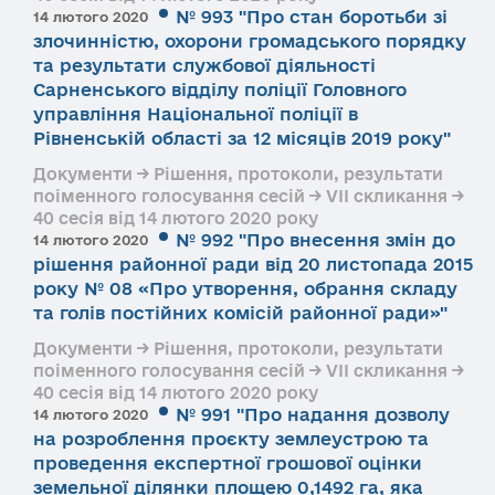
№ 993 "Про стан боротьби зі
14 лютого 2020
злочинністю, охорони громадського порядку
та результати службової діяльності
Сарненського відділу поліції Головного
управління Національної поліції в
Рівненській області за 12 місяців 2019 року"
Документи → Рішення, протоколи, результати
поіменного голосування сесій → VII скликання →
40 сесія від 14 лютого 2020 року
№ 992 "Про внесення змін до
14 лютого 2020
рішення районної ради від 20 листопада 2015
року № 08 «Про утворення, обрання складу
та голів постійних комісій районної ради»"
Документи → Рішення, протоколи, результати
поіменного голосування сесій → VII скликання →
40 сесія від 14 лютого 2020 року
№ 991 "Про надання дозволу
14 лютого 2020
на розроблення проєкту землеустрою та
проведення експертної грошової оцінки
земельної ділянки площею 0,1492 га, яка