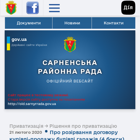
Документи
Новини
Контакти
gov.ua
Державні сайти України
САРНЕНСЬКА
РАЙОННА РАДА
ОФІЦІЙНИЙ ВЕБСАЙТ
Сайт працює в тестовому режимі.
Стара версія сайту доступна за посиланням
http://old.sarnyrrada.gov.ua
Приватизація → Рішення про приватизацію
Про розірвання договору
21 лютого 2020
купівлі-продажу будівлі гаражів (4 бокси),