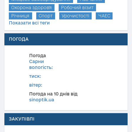
Охорона здоров'я
Робочий візит
Річниця
Спорт
Урочистості
ЧАЕС
Показати всі теги
ПОГОДА
Погода
Сарни
вологість:
тиск:
вітер:
Погода на 10 днів від
sinoptik.ua
ЗАКУПІВЛІ