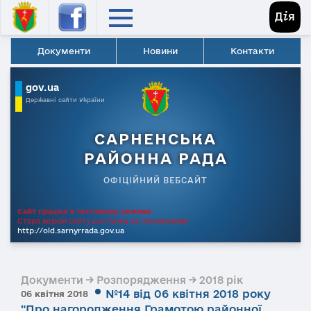
Документи
Новини
Контакти
gov.ua
Державні сайти України
САРНЕНСЬКА
РАЙОННА РАДА
ОФІЦІЙНИЙ ВЕБСАЙТ
Сайт працює в тестовому режимі.
Стара версія сайту доступна за посиланням
http://old.sarnyrrada.gov.ua
Документи → Розпорядження → 2018 рік
№14 від 06 квітня 2018 року
06 квітня 2018
"Про нагородження Грамотою районної