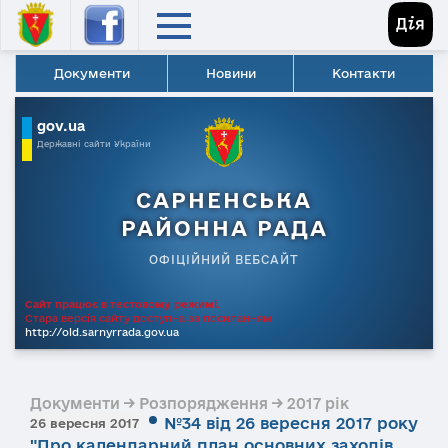
Документи
Новини
Контакти
gov.ua
Державні сайти України
САРНЕНСЬКА
РАЙОННА РАДА
ОФІЦІЙНИЙ ВЕБСАЙТ
Сайт працює в тестовому режимі.
Стара версія сайту доступна за посиланням
http://old.sarnyrrada.gov.ua
Документи → Розпорядження → 2017 рік
№34 від 26 вересня 2017 року
26 вересня 2017
"Про календарний план основних заходів