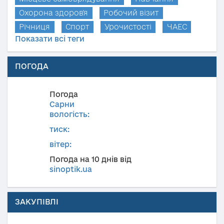
Охорона здоров'я
Робочий візит
Річниця
Спорт
Урочистості
ЧАЕС
Показати всі теги
ПОГОДА
Погода
Сарни
вологість:
тиск:
вітер:
Погода на 10 днів від
sinoptik.ua
ЗАКУПІВЛІ