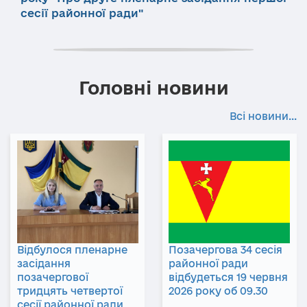
сесії районної ради"
Головні новини
Всі новини...
Відбулося пленарне
Позачергова 34 сесія
засідання
районної ради
позачергової
відбудеться 19 червня
тридцять четвертої
2026 року об 09.30
сесії районної ради