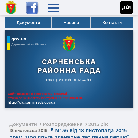
Документи
Новини
Контакти
gov.ua
Державні сайти України
САРНЕНСЬКА
РАЙОННА РАДА
ОФІЦІЙНИЙ ВЕБСАЙТ
Сайт працює в тестовому режимі.
Стара версія сайту доступна за посиланням
http://old.sarnyrrada.gov.ua
Документи → Розпорядження → 2015 рік
№ 36 від 18 листопада 2015
18 листопада 2015
року "Про друге пленарне засідання першої