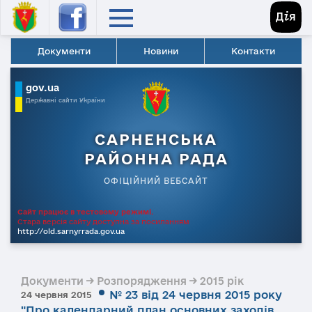
Документи
Новини
Контакти
gov.ua
Державні сайти України
САРНЕНСЬКА
РАЙОННА РАДА
ОФІЦІЙНИЙ ВЕБСАЙТ
Сайт працює в тестовому режимі.
Стара версія сайту доступна за посиланням
http://old.sarnyrrada.gov.ua
Документи → Розпорядження → 2015 рік
№ 23 від 24 червня 2015 року
24 червня 2015
"Про календарний план основних заходів