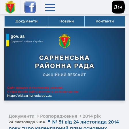
Документи
Новини
Контакти
gov.ua
Державні сайти України
САРНЕНСЬКА
РАЙОННА РАДА
ОФІЦІЙНИЙ ВЕБСАЙТ
Сайт працює в тестовому режимі.
Стара версія сайту доступна за посиланням
http://old.sarnyrrada.gov.ua
Документи → Розпорядження → 2014 рік
№ 51 від 24 листопада 2014
24 листопада 2014
року "Про календарний план основних