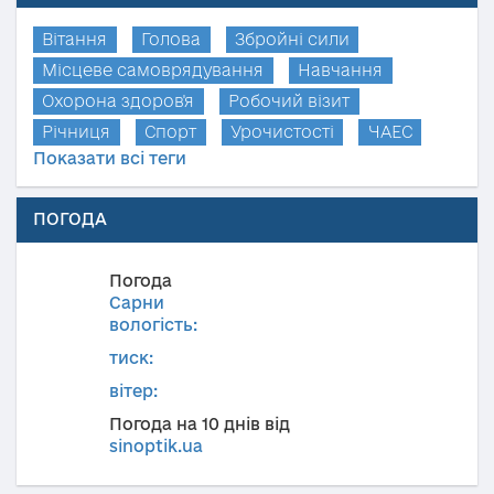
Вітання
Голова
Збройні сили
Місцеве самоврядування
Навчання
Охорона здоров'я
Робочий візит
Річниця
Спорт
Урочистості
ЧАЕС
Показати всі теги
ПОГОДА
Погода
Сарни
вологість:
тиск:
вітер:
Погода на 10 днів від
sinoptik.ua