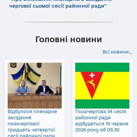
чергової сьомої сесії районної ради"
Головні новини
Всі новини...
Відбулося пленарне
Позачергова 34 сесія
засідання
районної ради
позачергової
відбудеться 19 червня
тридцять четвертої
2026 року об 09.30
сесії районної ради