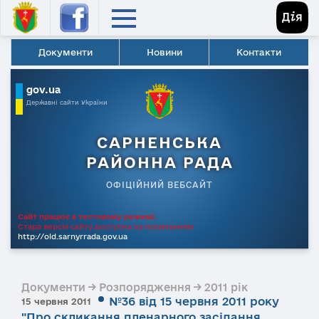
Документи
Новини
Контакти
gov.ua
Державні сайти України
САРНЕНСЬКА
РАЙОННА РАДА
ОФІЦІЙНИЙ ВЕБСАЙТ
Сайт працює в тестовому режимі.
Стара версія сайту доступна за посиланням
http://old.sarnyrrada.gov.ua
Документи → Розпорядження → 2011 рік
№36 від 15 червня 2011 року
15 червня 2011
"Про скликання пленарного засідання