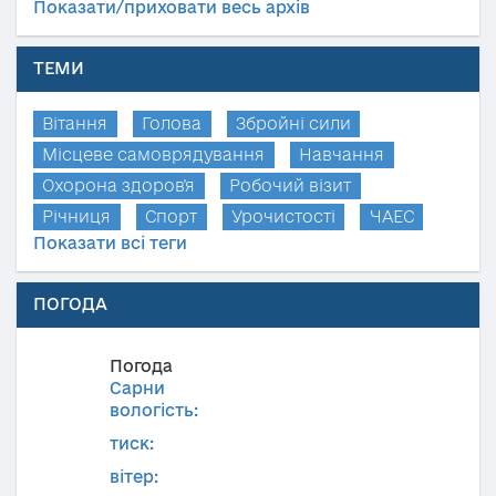
Показати/приховати весь архів
ТЕМИ
Вітання
Голова
Збройні сили
Місцеве самоврядування
Навчання
Охорона здоров'я
Робочий візит
Річниця
Спорт
Урочистості
ЧАЕС
Показати всі теги
ПОГОДА
Погода
Сарни
вологість:
тиск:
вітер: