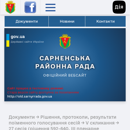
Документи
Новини
Контакти
gov.ua
Державні сайти України
САРНЕНСЬКА
РАЙОННА РАДА
ОФІЦІЙНИЙ ВЕБСАЙТ
Сайт працює в тестовому режимі.
Стара версія сайту доступна за посиланням
http://old.sarnyrrada.gov.ua
Документи → Рішення, протоколи, результати
поіменного голосування сесій → V скликання →
27 сесія (рішення 592-640. III пленарне