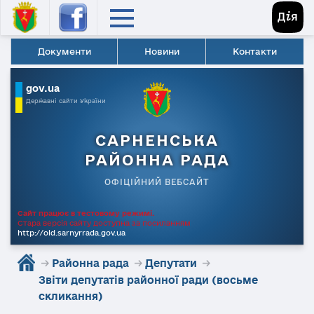
Документи
Новини
Контакти
gov.ua
Державні сайти України
САРНЕНСЬКА
РАЙОННА РАДА
ОФІЦІЙНИЙ ВЕБСАЙТ
Сайт працює в тестовому режимі.
Стара версія сайту доступна за посиланням
http://old.sarnyrrada.gov.ua
→
Районна рада
→
Депутати
→
Звіти депутатів районної ради (восьме
скликання)