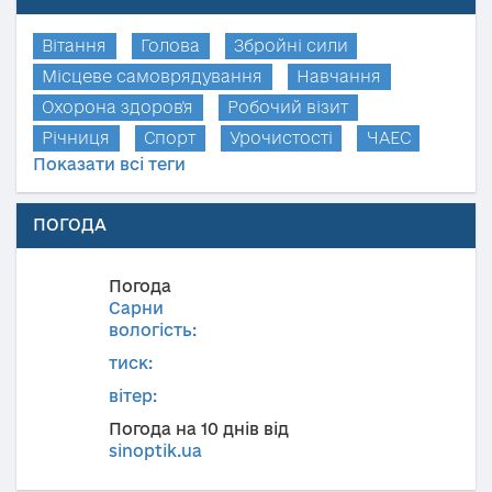
Вітання
Голова
Збройні сили
Місцеве самоврядування
Навчання
Охорона здоров'я
Робочий візит
Річниця
Спорт
Урочистості
ЧАЕС
Показати всі теги
ПОГОДА
Погода
Сарни
вологість:
тиск:
вітер:
Погода на 10 днів від
sinoptik.ua