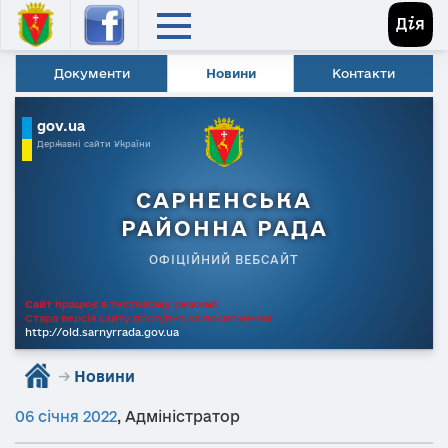
Документи
Новини
Контакти
gov.ua
Державні сайти України
САРНЕНСЬКА
РАЙОННА РАДА
ОФІЦІЙНИЙ ВЕБСАЙТ
Сайт працює в тестовому режимі.
Стара версія сайту доступна за посиланням
http://old.sarnyrrada.gov.ua
→
Новини
06 січня 2022
,
Адміністратор