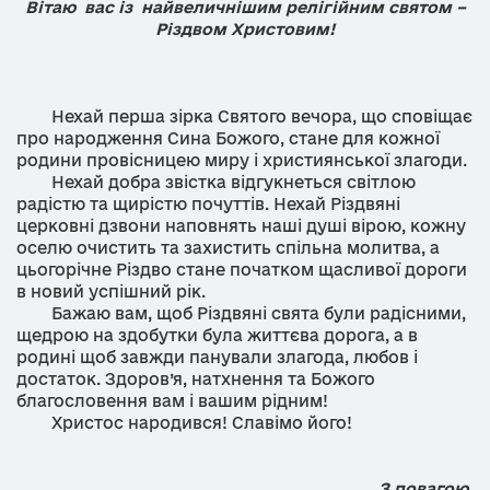
Вітаю вас із найвеличнішим релігійним святом –
Різдвом Христовим!
Нехай перша зірка Святого вечора, що сповіщає
про народження Сина Божого, стане для кожної
родини провісницею миру і християнської злагоди.
Нехай добра звістка відгукнеться світлою
радістю та щирістю почуттів. Нехай Різдвяні
церковні дзвони наповнять наші душі вірою, кожну
оселю очистить та захистить спільна молитва, а
цьогорічне Різдво стане початком щасливої дороги
в новий успішний рік.
Бажаю вам, щоб Різдвяні свята були радісними,
щедрою на здобутки була життєва дорога, а в
родині щоб завжди панували злагода, любов і
достаток. Здоров’я, натхнення та Божого
благословення вам і вашим рідним!
Христос народився! Славімо його!
З повагою,