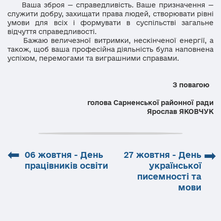
Ваша зброя — справедливість. Ваше призначення —
служити добру, захищати права людей, створювати рівні
умови для всіх і формувати в суспільстві загальне
відчуття справедливості.
Бажаю величезної витримки, нескінченої енергії, а
також, щоб ваша професійна діяльність була наповнена
успіхом, перемогами та виграшними справами.
З повагою
голова Сарненської
районної ради
Ярослав ЯКОВЧУК
⬅
➡
06 жовтня - День
27 жовтня - День
працівників освіти
української
писемності та
мови