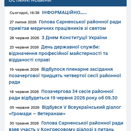
ОСТАННІ НОВИНИ
ІНФОРМАЦІЙНО…..
Сьогодні, 16:38
Голова Сарненської районної ради
27 липня 2026
привітав медичних працівників зі святом
З Днем Конституції України
28 червня 2026
День державної служби:
23 червня 2026
відзначення професійної майстерності та
відданості справі
Відбулося пленарне засідання
19 червня 2026
позачергової тридцять четвертої сесії районної
ради
Позачергова 34 сесія районної
18 червня 2026
ради відбудеться 19 червня 2026 року об 09.30
Відбувся V Всеукраїнський діалог
05 червня 2026
«Громади — Ветеранам»
Голова Сарненської районної ради
30 травня 2026
взяв участь у Конгресовому діалозі з питань