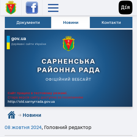
Документи
Новини
Контакти
gov.ua
Державні сайти України
САРНЕНСЬКА
РАЙОННА РАДА
ОФІЦІЙНИЙ ВЕБСАЙТ
Сайт працює в тестовому режимі.
Стара версія сайту доступна за посиланням
http://old.sarnyrrada.gov.ua
→
Новини
08 жовтня 2024
,
Головний редактор