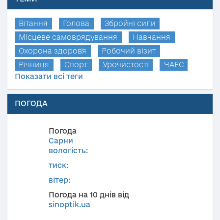
Вітання
Голова
Збройні сили
Місцеве самоврядування
Навчання
Охорона здоров'я
Робочий візит
Річниця
Спорт
Урочистості
ЧАЕС
Показати всі теги
ПОГОДА
Погода
Сарни
вологість:
тиск:
вітер:
Погода на 10 днів від
sinoptik.ua