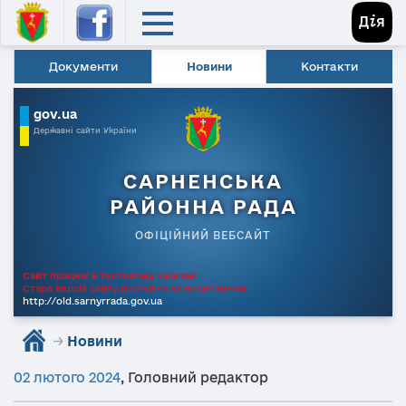
Документи
Новини
Контакти
gov.ua
Державні сайти України
САРНЕНСЬКА
РАЙОННА РАДА
ОФІЦІЙНИЙ ВЕБСАЙТ
Сайт працює в тестовому режимі.
Стара версія сайту доступна за посиланням
http://old.sarnyrrada.gov.ua
→
Новини
02 лютого 2024
,
Головний редактор