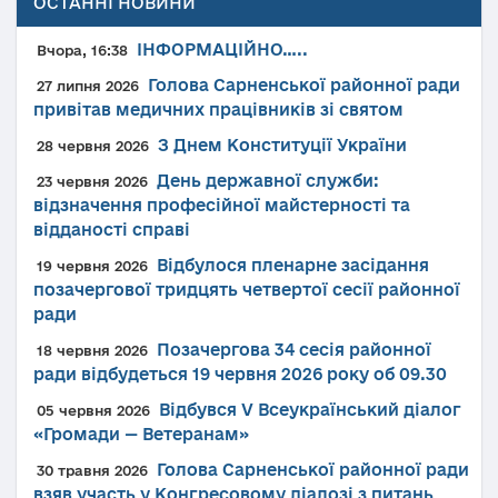
ОСТАННІ НОВИНИ
ІНФОРМАЦІЙНО…..
Вчора, 16:38
Голова Сарненської районної ради
27 липня 2026
привітав медичних працівників зі святом
З Днем Конституції України
28 червня 2026
День державної служби:
23 червня 2026
відзначення професійної майстерності та
відданості справі
Відбулося пленарне засідання
19 червня 2026
позачергової тридцять четвертої сесії районної
ради
Позачергова 34 сесія районної
18 червня 2026
ради відбудеться 19 червня 2026 року об 09.30
Відбувся V Всеукраїнський діалог
05 червня 2026
«Громади — Ветеранам»
Голова Сарненської районної ради
30 травня 2026
взяв участь у Конгресовому діалозі з питань