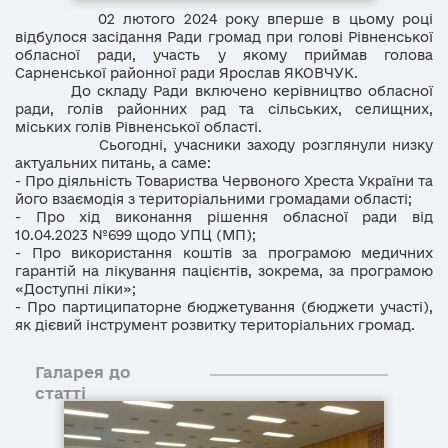
02 лютого 2024 року вперше в цьому році
відбулося засідання Ради громад при голові Рівненської
обласної ради, участь у якому приймав голова
Сарненської районної ради Ярослав ЯКОВЧУК.
До складу Ради включено керівництво обласної
ради, голів районних рад та сільських, селищних,
міських голів Рівненської області.
Сьогодні, учасники заходу розглянули низку
актуальних питань, а саме:
- Про діяльність Товариства Червоного Хреста України та
його взаємодія з територіальними громадами області;
- Про хід виконання рішення обласної ради від
10.04.2023 №699 щодо УПЦ (МП);
- Про використання коштів за програмою медичних
гарантій на лікування пацієнтів, зокрема, за програмою
«Доступні ліки»;
- Про партиципаторне бюджетування (бюджети участі),
як дієвий інструмент розвитку територіальних громад.
Галарея до
статті