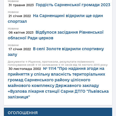
Новини
Гордість Сарненської громади 2023
31 травня 2023
Новини
На Сарненщині відкрили ще один
21 січня 2022
спортзал
Новини
Відбулося засідання Рівненської
06 квітня 2023
обласної Ради церков
Новини
В селі Золоте відкрили спортивну
17 січня 2022
залу
Документи → Рішення, протоколи, результати поіменного
голосування сесій → VI скликання → 41 сесія від 18 лютого 2015 року
№ 1114 "Про надання згоди на
30 листопада 2002
прийняття у спільну власність територіальних
громад Сарненського району цілісного
майнового комплексу Державного закладу
«Вузлова лікарня станції Сарни ДТГО "Львівська
залізниця"
ОГОЛОШЕННЯ