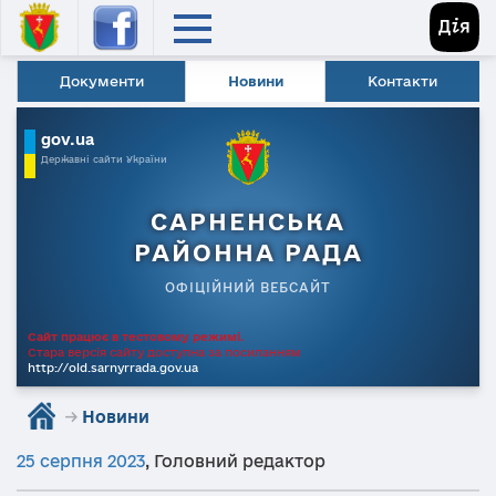
Документи
Новини
Контакти
gov.ua
Державні сайти України
САРНЕНСЬКА
РАЙОННА РАДА
ОФІЦІЙНИЙ ВЕБСАЙТ
Сайт працює в тестовому режимі.
Стара версія сайту доступна за посиланням
http://old.sarnyrrada.gov.ua
→
Новини
25 серпня 2023
,
Головний редактор