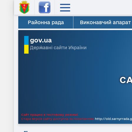
Районна рада
Виконавчий апарат
gov.ua
Державні сайти України
С
Сайт працює в тестовому режимі.
Стара версія сайту доступна за посиланням
http://old.sarnyrrada.