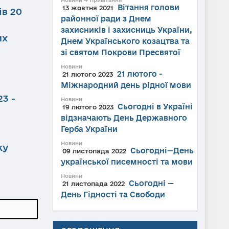
Новини → Привітання
Вітання голови
13 жовтня 2021
ів 20
районної ради з Днем
захисників і захисниць України,
их
Днем Українського козацтва та
зі святом Покрови Пресвятої
Новини
21 лютого -
21 лютого 2023
Міжнародний день рідної мови
3 -
Новини
Сьогодні в Україні
19 лютого 2023
відзначають День Державного
Герба України
Новини
ку
Сьогодні—День
09 листопада 2022
української писемності та мови
Новини
Сьогодні —
21 листопада 2022
День Гідності та Свободи