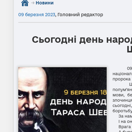
→
Новини
09 березня 2023
,
Головний редактор
Сьогодні день нар
09 бере
націона
пророка 
Шевченк
полум’ян
мови, бе
злочинця
сьогодні
боротьбу
За нами 
І на он
Врага н
А буде с