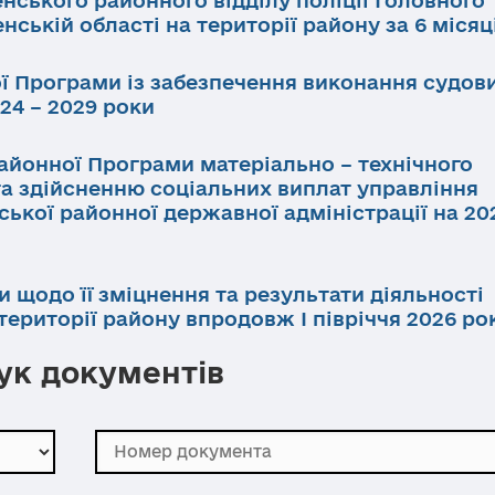
нській області на території району за 6 місяц
ї Програми із забезпечення виконання судов
24 – 2029 роки
айонної Програми матеріально – технічного
та здійсненню соціальних виплат управління
ької районної державної адміністрації на 202
и щодо її зміцнення та результати діяльності
ериторії району впродовж І півріччя 2026 ро
к документів