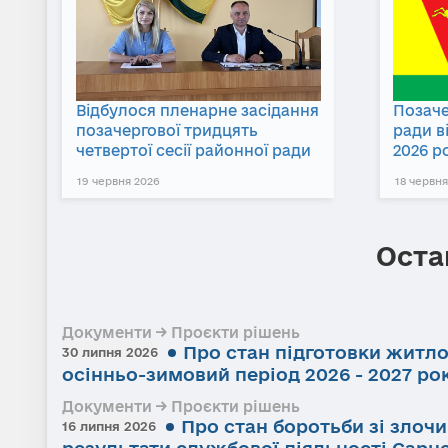
Відбулося пленарне засідання
Позаче
позачергової тридцять
ради в
четвертої сесії районної ради
2026 р
19 червня 2026
18 червня
Оста
Документи → Проєкти рішень
Про стан підготовки житл
30 липня 2026
осінньо-зимовий період 2026 - 2027 ро
Документи → Проєкти рішень
Про стан боротьби зі злоч
16 липня 2026
результати службової діяльності Сарне