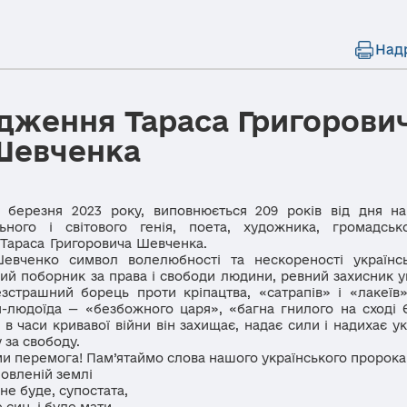
Над
одження Тараса Григорови
Шевченка
зня 2023 року, виповнюється 209 років від дня на
льного і світового генія, поета, художника, громадсько
Тараса Григоровича Шевченка.
о символ волелюбності та нескореності українсько
ий поборник за права і свободи людини, ревний захисник у
зстрашний борець проти кріпацтва, «сатрапів» і «лакеїв
-людоїда — «безбожного царя», «багна гнилого на сході 
, в часи кривавої війни він захищає, надає сили і надихає ук
 за свободу.
перемога! Пам’ятаймо слова нашого українського пророка
овленій землі
е буде, супостата,
ин, і буде мати,