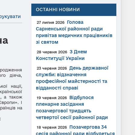
ОСТАННІ НОВИНИ
рукувати
Голова
27 липня 2026
Сарненської районної ради
привітав медичних працівників
ча
зі святом
З Днем
28 червня 2026
Конституції України
День державної
23 червня 2026
родження
служби: відзначення
го діяча,
професійної майстерності та
ї нації,
відданості справі
країнської
», а також
Відбулося
19 червня 2026
Європи». І
пленарне засідання
раїнців на
позачергової тридцять
четвертої сесії районної ради
:
Позачергова 34
18 червня 2026
сесія районної ради відбудеться