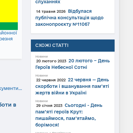
слуханнях
Відбулася
14 травня 2026
публічна консультація щодо
законопроєкту №11067
айонної
ерезня
СХОЖІ СТАТТІ
Новини
20 лютого − День
20 лютого 2023
Героїв Небесної Сотні
Новини
22 червня — День
22 червня 2022
скорботи і вшанування пам’яті
кументи...
жертв війни в Україні
Новини
боти в
Сьогодні - День
29 січня 2023
пам’яті героїв Крут:
пишаймося, пам’ятаймо,
борімося!