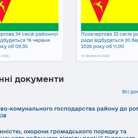
ргова 34 сесія районної
Позачергова 33 сесія р
ідбудеться 19 червня
ради відбудеться 20 б
оку об 09.30
2026 року об 11.00
 2026
19 березня 2026
нні документи
Всі до
ово-комунального господарства району до ро
ків
инністю, охорони громадського порядку та
нського районного відділу поліції Головного