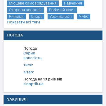
Місцеве самоврядування
Навчання
Охорона здоров'я
Робочий візит
Річниця
Спорт
Урочистості
ЧАЕС
Показати всі теги
ПОГОДА
Погода
Сарни
вологість:
тиск:
вітер:
Погода на 10 днів від
sinoptik.ua
ЗАКУПІВЛІ