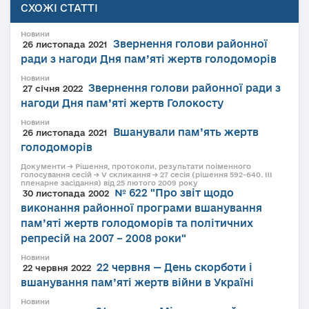
СХОЖІ СТАТТІ
Новини
Звернення голови районної
26 листопада 2021
ради з нагоди Дня пам’яті жертв голодоморів
Новини
Звернення голови районної ради з
27 січня 2022
нагоди Дня пам’яті жертв Голокосту
Новини
Вшанували пам’ять жертв
26 листопада 2021
голодоморів
Документи → Рішення, протоколи, результати поіменного
голосування сесій → V скликання → 27 сесія (рішення 592-640. III
пленарне засідання) від 25 лютого 2009 року
№ 622 "Про звіт щодо
30 листопада 2002
виконання районної програми вшанування
пам’яті жертв голодоморів та політичних
репресій на 2007 – 2008 роки"
Новини
22 червня — День скорботи і
22 червня 2022
вшанування пам’яті жертв війни в Україні
Новини