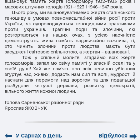
вшановує пам’ять жертв Голодомору 1932–1933 років і
масових штучних голодів 1921–1923 і 1946–1947 років.
Цього року, ми вшановуватимемо жертв сталінського
геноциду в умовах повномасштабної війни росії проти
України, як супроводжується геноцидними практиками
проти українців. Трагічні події та злочини, які
розгортаються на наших очах, з усією наочністю
демонструють: жива пам’ять надзвичайно важлива; ті,
хто чинить злочини проти людства, мають бути
засуджені світовою спільнотою, а жертви – вшановані.
Тож у спільній молитві згадаймо всіх жертв
голодоморів, запалімо свічу пам’яті у власній оселі та у
своїй душі! Хай же пам'ять про всіх невинно убієнних
згуртує нас, живих, додасть нам сил та волі, мудрості й
наснаги для перемоги над ворогом та для подальшої
розбудови квітучої держави, розвитку демократії,
вільного життя кожної людини.
Голова Сарненської районної ради
Ярослав ЯКОВЧУК
⬅
➡
У Сарнах в День
Відбулося