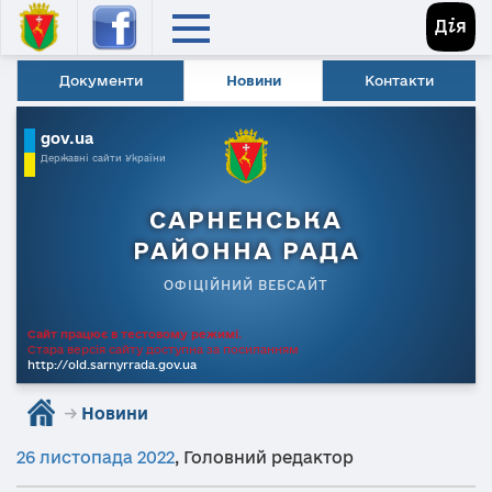
Документи
Новини
Контакти
gov.ua
Державні сайти України
САРНЕНСЬКА
РАЙОННА РАДА
ОФІЦІЙНИЙ ВЕБСАЙТ
Сайт працює в тестовому режимі.
Стара версія сайту доступна за посиланням
http://old.sarnyrrada.gov.ua
→
Новини
26 листопада 2022
,
Головний редактор