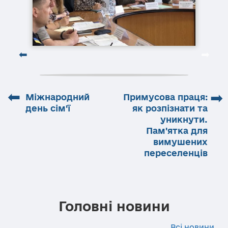
⬅
➡
Міжнародний
Примусова праця:
день сім'ї
як розпізнати та
уникнути.
Пам'ятка для
вимушених
переселенців
Головні новини
Всі новини...