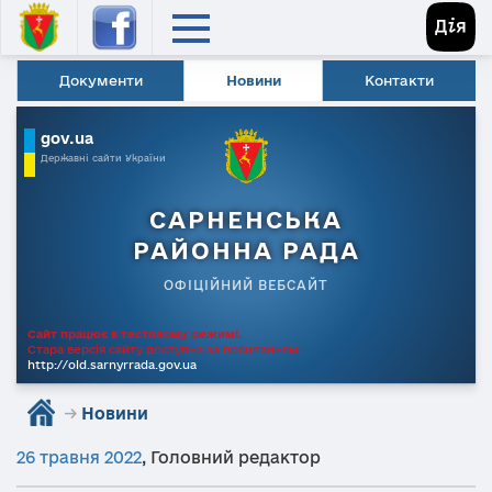
Документи
Новини
Контакти
gov.ua
Державні сайти України
САРНЕНСЬКА
РАЙОННА РАДА
ОФІЦІЙНИЙ ВЕБСАЙТ
Сайт працює в тестовому режимі.
Стара версія сайту доступна за посиланням
http://old.sarnyrrada.gov.ua
→
Новини
26 травня 2022
,
Головний редактор