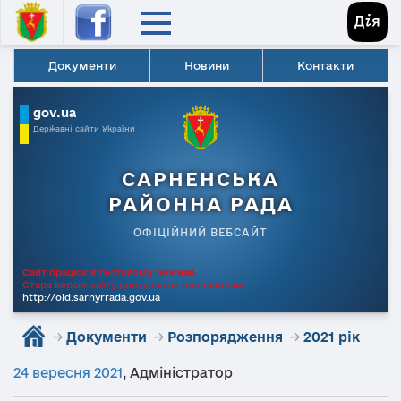
Документи
Новини
Контакти
gov.ua
Державні сайти України
САРНЕНСЬКА
РАЙОННА РАДА
ОФІЦІЙНИЙ ВЕБСАЙТ
Сайт працює в тестовому режимі.
Стара версія сайту доступна за посиланням
http://old.sarnyrrada.gov.ua
→
Документи
→
Розпорядження
→
2021 рік
24 вересня 2021
,
Адміністратор