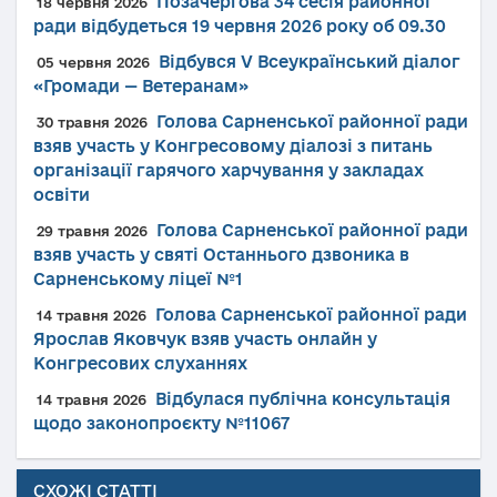
Позачергова 34 сесія районної
18 червня 2026
ради відбудеться 19 червня 2026 року об 09.30
Відбувся V Всеукраїнський діалог
05 червня 2026
«Громади — Ветеранам»
Голова Сарненської районної ради
30 травня 2026
взяв участь у Конгресовому діалозі з питань
організації гарячого харчування у закладах
освіти
Голова Сарненської районної ради
29 травня 2026
взяв участь у святі Останнього дзвоника в
Сарненському ліцеї №1
Голова Сарненської районної ради
14 травня 2026
Ярослав Яковчук взяв участь онлайн у
Конгресових слуханнях
Відбулася публічна консультація
14 травня 2026
щодо законопроєкту №11067
СХОЖІ СТАТТІ