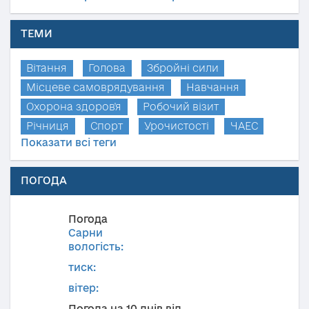
ТЕМИ
Вітання
Голова
Збройні сили
Місцеве самоврядування
Навчання
Охорона здоров'я
Робочий візит
Річниця
Спорт
Урочистості
ЧАЕС
Показати всі теги
ПОГОДА
Погода
Сарни
вологість:
тиск:
вітер:
Погода на 10 днів від