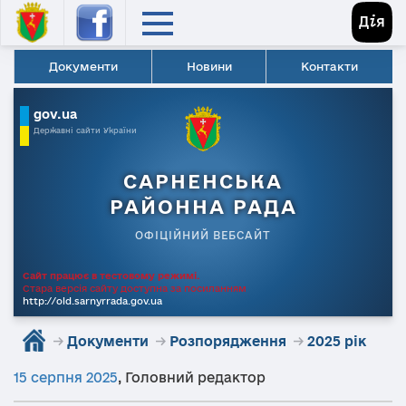
Документи
Новини
Контакти
gov.ua
Державні сайти України
САРНЕНСЬКА
РАЙОННА РАДА
ОФІЦІЙНИЙ ВЕБСАЙТ
Сайт працює в тестовому режимі.
Стара версія сайту доступна за посиланням
http://old.sarnyrrada.gov.ua
→
Документи
→
Розпорядження
→
2025 рік
15 серпня 2025
,
Головний редактор