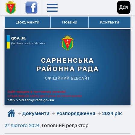
Документи
Новини
Контакти
gov.ua
Державні сайти України
САРНЕНСЬКА
РАЙОННА РАДА
ОФІЦІЙНИЙ ВЕБСАЙТ
Сайт працює в тестовому режимі.
Стара версія сайту доступна за посиланням
http://old.sarnyrrada.gov.ua
→
Документи
→
Розпорядження
→
2024 рік
27 лютого 2024
,
Головний редактор