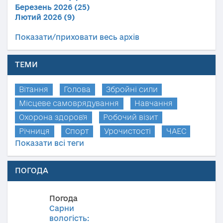
Березень 2026 (25)
Лютий 2026 (9)
Показати/приховати весь архів
ТЕМИ
Вітання
Голова
Збройні сили
Місцеве самоврядування
Навчання
Охорона здоров'я
Робочий візит
Річниця
Спорт
Урочистості
ЧАЕС
Показати всі теги
ПОГОДА
Погода
Сарни
вологість: