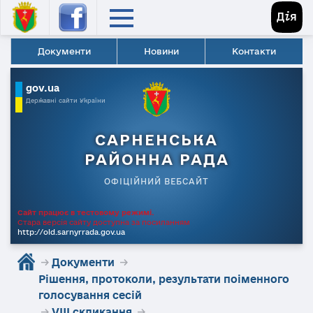
Документи
Новини
Контакти
gov.ua
Державні сайти України
САРНЕНСЬКА
РАЙОННА РАДА
ОФІЦІЙНИЙ ВЕБСАЙТ
Сайт працює в тестовому режимі.
Стара версія сайту доступна за посиланням
http://old.sarnyrrada.gov.ua
→
Документи
→
Рішення, протоколи, результати поіменного
голосування сесій
→
VIII скликання
→