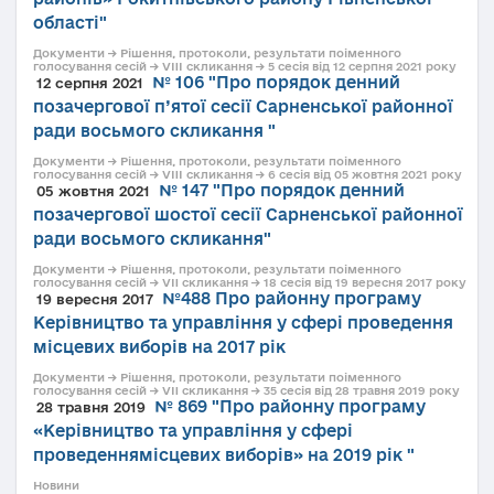
області"
Документи → Рішення, протоколи, результати поіменного
голосування сесій → VIII скликання → 5 сесія від 12 серпня 2021 року
№ 106 "Про порядок денний
12 серпня 2021
позачергової п’ятої сесії Сарненської районної
ради восьмого скликання "
Документи → Рішення, протоколи, результати поіменного
голосування сесій → VIII скликання → 6 сесія від 05 жовтня 2021 року
№ 147 "Про порядок денний
05 жовтня 2021
позачергової шостої сесії Сарненської районної
ради восьмого скликання"
Документи → Рішення, протоколи, результати поіменного
голосування сесій → VII скликання → 18 сесія від 19 вересня 2017 року
№488 Про районну програму
19 вересня 2017
Керівництво та управління у сфері проведення
місцевих виборів на 2017 рік
Документи → Рішення, протоколи, результати поіменного
голосування сесій → VII скликання → 35 сесія від 28 травня 2019 року
№ 869 "Про районну програму
28 травня 2019
«Керівництво та управління у сфері
проведеннямісцевих виборів» на 2019 рік "
Новини