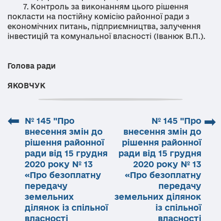
7. Контроль за виконанням цього рішення
покласти на постійну комісію районної ради з
економічних питань, підприємництва, залучення
інвестицій та комунальної власності (Іванюк В.П.).
Голова ради
Ярос
ЯКОВЧУК
⬅
➡
№ 145 "Про
№ 145 "Про
внесення змін до
внесення змін до
рішення районної
рішення районної
ради від 15 грудня
ради від 15 грудня
2020 року № 13
2020 року № 13
«Про безоплатну
«Про безоплатну
передачу
передачу
земельних
земельних ділянок
ділянок із спільної
із спільної
власності
власності