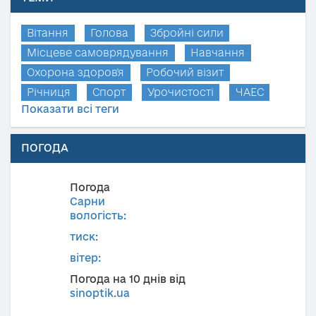
Вітання
Голова
Збройні сили
Місцеве самоврядування
Навчання
Охорона здоров'я
Робочий візит
Річниця
Спорт
Урочистості
ЧАЕС
Показати всі теги
ПОГОДА
Погода
Сарни
вологість:
тиск:
вітер:
Погода на 10 днів від
sinoptik.ua