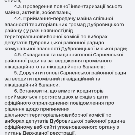
описів;
4.3. Проведення повної інвентаризації всього
майна, активів, зобов'язань;
4.4. Приймання-передачу майна спільної
власності територіальних громад Дубровицького
району ( у разі наявності)від
територіальноївиборчої комісії по виборах
депутатів Дубровицької районної радидо
комунальної власності Дубровицької міської ради;
4.5. Складання та наданняголові Сарненської
районної ради на затвердження проміжного
ліквідаційного та ліквідаційного балансів;
5. Доручити голові Сарненської районної ради
затвердити проміжний ліквідаційний та
ліквідаційний баланси.
6. Встановити, що вимоги кредиторів
приймаються протягом двох місяців з дати
офіційного оприлюднення повідомлення про
рішення щодо припинення
діяльностітериторіальноївиборчої комісії по
виборах депутатів Дубровицької районної радина
офіційному веб-сайті уповноваженого органу з
питань Державної реєстрації.