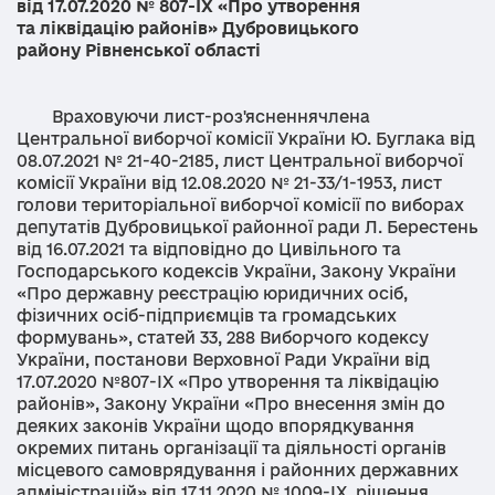
від 17.07.2020 № 807-ІХ «Про утворення
та ліквідацію районів» Дубровицького
району Рівненської області
Враховуючи лист-роз'ясненнячлена
Центральної виборчої комісії України Ю. Буглака від
08.07.2021 № 21-40-2185, лист Центральної виборчої
комісії України від 12.08.2020 № 21-33/1-1953, лист
голови територіальної виборчої комісії по виборах
депутатів Дубровицької районної ради Л. Берестень
від 16.07.2021 та відповідно до Цивільного та
Господарського кодексів України, Закону України
«Про державну реєстрацію юридичних осіб,
фізичних осіб-підприємців та громадських
формувань», статей 33, 288 Виборчого кодексу
України, постанови Верховної Ради України від
17.07.2020 №807-IХ «Про утворення та ліквідацію
районів», Закону України «Про внесення змін до
деяких законів України щодо впорядкування
окремих питань організації та діяльності органів
місцевого самоврядування і районних державних
адміністрацій» від 17.11.2020 № 1009-IX, рішення