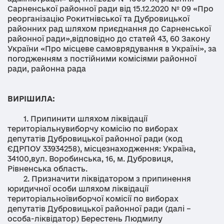
Сарненської районної ради від 15.12.2020 № 09 «Про
реорганізацію Рокитнівської та Дубровицької
районних рад шляхом приєднання до Сарненської
районної ради»,відповідно до статей 43, 60 Закону
України «Про місцеве самоврядування в Україні», за
погодженням з постійними комісіями районної
ради, районна рада
ВИРІШИЛА:
1. Припинити шляхом ліквідації
територіальнувиборчу комісію по виборах
депутатів Дубровицької районної ради (код
ЄДРПОУ 33934258), місцезнаходження: Україна,
34100,вул. Воробинська, 16, м. Дубровиця,
Рівненська область.
2. Призначити ліквідатором з припинення
юридичної особи шляхом ліквідації
територіальноївиборчої комісії по виборах
депутатів Дубровицької районної ради (далі –
особа-ліквідатор) Берестень Людмилу