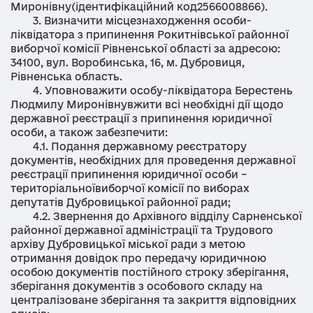
Миронівну(ідентифікаційний код2566008866).
3. Визначити місцезнаходження особи-
ліквідатора з припинення Рокитнівської районної
виборчої комісії Рівненської області за адресою:
34100, вул. Воробинська, 16, м. Дубровиця,
Рівненська область.
4. Уповноважити особу-ліквідатора Берестень
Людмилу Миронівнувжити всі необхідні дії щодо
державної реєстрації з припинення юридичної
особи, а також забезпечити:
4.1. Подання державному реєстратору
документів, необхідних для проведення державної
реєстрації припинення юридичної особи –
територіальноївиборчої комісії по виборах
депутатів Дубровицької районної ради;
4.2. Звернення до Архівного відділу Сарненської
районної державної адміністрації та Трудового
архіву Дубровицької міської ради з метою
отримання довідок про передачу юридичною
особою документів постійного строку зберігання,
зберігання документів з особового складу на
централізоване зберігання та закриття відповідних