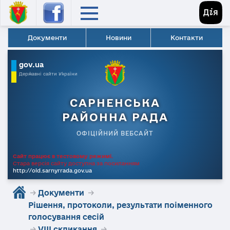
Документи
Новини
Контакти
gov.ua
Державні сайти України
САРНЕНСЬКА
РАЙОННА РАДА
ОФІЦІЙНИЙ ВЕБСАЙТ
Сайт працює в тестовому режимі.
Стара версія сайту доступна за посиланням
http://old.sarnyrrada.gov.ua
→
Документи
→
Рішення, протоколи, результати поіменного
голосування сесій
→
VIII скликання
→