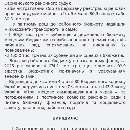
Сарненського районного суду);
- адміністративний збір за державну реєстрацію речових
прав на нерухоме майно та їх обтяжень 80,9 відсотка або
60,6 тис. грн.
У звітному році до районного бюджету надійшли
міжбюджетні трансферти, а саме:
- 1 407,3 тис. грн – субвенція з державного бюджету
місцевим бюджетам на забезпечення окремих видатків
районних рад, спрямованих на виконання їх
повноважень;
- 3 150,0 тис. грн інших субвенцій з місцевих з бюджетів.
Видатки районного бюджету по загальному фонду за
2025 рік склали 4 674,2 тис. грн, що становить 99,9
відсотка бюджетних призначень з урахуванням
внесених змін.
Відповідно до частини 4 статті 80 Бюджетного кодексу
України, керуючись пунктом 17 частини 1 статті 43 Закону
України «Про місцеве самоврядування в Україні», за
погодженням з постійною комісією районної ради з
питань бюджету, фінансів, податків та соціального
захисту населення, районна рада
ВИРІШИЛА:
Затвердити звіт про виконання районного