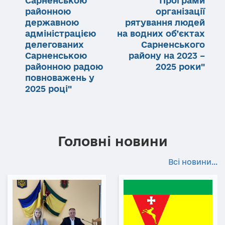
Сарненською
Програми
районною
організації
державною
рятування людей
адміністрацією
на водних об’єктах
делегованих
Сарненського
Сарненською
району на 2023 –
районною радою
2025 роки"
повноважень у
2025 році"
Головні новини
Всі новини...