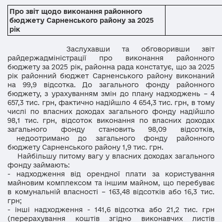
Про звіт щодо виконання районного
бюджету Сарненського району за 2025
рік
Заслухавши та обговоривши звіт
райдержадміністрації про виконання районного
бюджету за 2025 рік, районна рада констатує, що за 2025
рік районний бюджет Сарненського району виконаний
на 99,9 відсотка. До загального фонду районного
бюджету, з урахуванням змін до плану надходжень – 4
657,3 тис. грн, фактично надійшло 4 654,3 тис. грн, в тому
числі по власних доходах загального фонду надійшло
98,1 тис. грн, відсоток виконання по власних доходах
загального фонду становить 98,09 відсотків,
недоотримано до загального фонду районного
бюджету Сарненського району 1,9 тис. грн.
Найбільшу питому вагу у власних доходах загального
фонду займають:
- надходження від орендної плати за користування
майновим комплексом та іншим майном, що перебуває
в комунальній власності – 163,48 відсотків або 16,3 тис.
грн;
- інші надходження - 141,6 відсотка або 21,2 тис. грн
(перерахування коштів згідно виконавчих листів