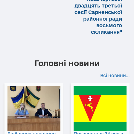
двадцять третьої
сесії Сарненської
районної ради
восьмого
скликання"
Головні новини
Всі новини...
Відбулося пленарне
Позачергова 34 сесія