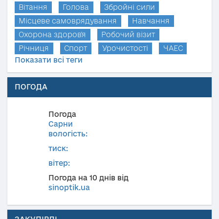
Вітання
Голова
Збройні сили
Місцеве самоврядування
Навчання
Охорона здоров'я
Робочий візит
Річниця
Спорт
Урочистості
ЧАЕС
Показати всі теги
ПОГОДА
Погода
Сарни
вологість:
тиск:
вітер:
Погода на 10 днів від
sinoptik.ua