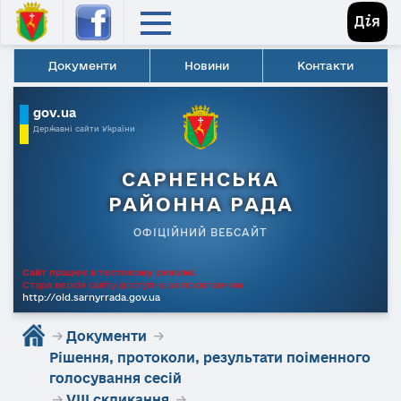
Документи
Новини
Контакти
gov.ua
Державні сайти України
САРНЕНСЬКА
РАЙОННА РАДА
ОФІЦІЙНИЙ ВЕБСАЙТ
Сайт працює в тестовому режимі.
Стара версія сайту доступна за посиланням
http://old.sarnyrrada.gov.ua
→
Документи
→
Рішення, протоколи, результати поіменного
голосування сесій
→
VIII скликання
→