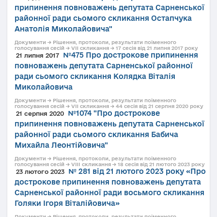
припинення повноважень депутата Сарненської
районної ради сьомого скликання Остапчука
Анатолія Миколайовича"
Документи → Рішення, протоколи, результати поіменного
голосування сесій → VII скликання → 17 сесія від 21 липня 2017 року
№475 Про дострокове припинення
21 липня 2017
повноважень депутата Сарненської районної
ради сьомого скликання Колядка Віталія
Миколайовича
Документи → Рішення, протоколи, результати поіменного
голосування сесій → VII скликання → 44 сесія від 21 серпня 2020 року
№1074 "Про дострокове
21 серпня 2020
припинення повноважень депутата Сарненської
районної ради сьомого скликання Бабича
Михайла Леонтійовича"
Документи → Рішення, протоколи, результати поіменного
голосування сесій → VIII скликання → 18 сесія від 21 лютого 2023 року
№ 281 від 21 лютого 2023 року «Про
23 лютого 2023
дострокове припинення повноважень депутата
Сарненської районної ради восьмого скликання
Голяки Ігоря Віталійовича»
Документи → Рішення, протоколи, результати поіменного