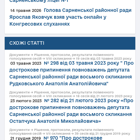
Сарненському ліцеї №1
Голова Сарненської районної ради
14 травня 2026
Ярослав Яковчук взяв участь онлайн у
Конгресових слуханнях
СХОЖІ СТАТТІ
Документи → Рішення, протоколи, результати поіменного
голосування сесій → VIII скликання → 19 сесія від 03 травня 2023 року
№ 298 від 03 травня 2023 року " Про
03 травня 2023
дострокове припинення повноважень депутата
Сарненської районної ради восьмого скликання
Рудковського Анатолія Анатолійовича"
Документи → Рішення, протоколи, результати поіменного
голосування сесій → VIII скликання → 18 сесія від 21 лютого 2023 року
№ 282 від 21 лютого 2023 року «Про
23 лютого 2023
дострокове припинення повноважень депутата
Сарненської районної ради восьмого скликання
Остапчука Анатолія Миколайовича»
Документи → Рішення, протоколи, результати поіменного
голосування сесій → VII скликання → 39 сесія від 21 грудня 2019 року
№ 970 "Про дострокове
21 грудня 2019