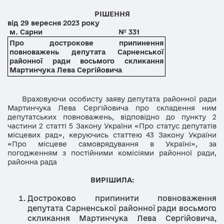
РІШЕННЯ
від 29 вересня 2023 року
м. Сарни № 331
Про
дострокове припинення
повноважень депутата Сарненської
районної ради восьмого скликання
Мартинчука Лева Сергійовича
Враховуючи особисту заяву депутата районної ради
Мартинчука Лева Сергійовича про складення ним
депутатських повноважень, відповідно до пункту 2
частини 2 статті 5 Закону України «Про статус депутатів
місцевих рад», керуючись статтею 43 Закону України
«Про місцеве самоврядування в Україні», за
погодженням з постійними комісіями районної ради,
районна рада
ВИРІШИЛА:
Достроково припинити повноваження
депутата Сарненської районної ради восьмого
скликання Мартинчука Лева Сергійовича,