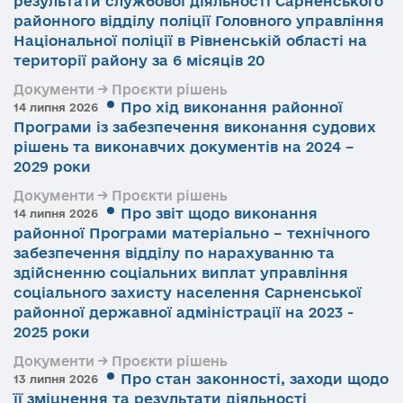
результати службової діяльності Сарненського
районного відділу поліції Головного управління
Національної поліції в Рівненській області на
території району за 6 місяців 20
Документи → Проєкти рішень
Про хід виконання районної
14 липня 2026
Програми із забезпечення виконання судових
рішень та виконавчих документів на 2024 –
2029 роки
Документи → Проєкти рішень
Про звіт щодо виконання
14 липня 2026
районної Програми матеріально – технічного
забезпечення відділу по нарахуванню та
здійсненню соціальних виплат управління
соціального захисту населення Сарненської
районної державної адміністрації на 2023 -
2025 роки
Документи → Проєкти рішень
Про стан законності, заходи щодо
13 липня 2026
її зміцнення та результати діяльності