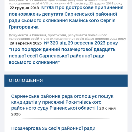
голосування сесій → VII скликання → 31 сесія від 22 грудня 2018 року
№793 Про дострокове припинення
22 грудня 2018
повноважень депутата Сарненської районної
ради сьомого скликання Камінського Сергія
Григоровича
Документи → Рішення, протоколи, результати поіменного
голосування сесій → VIII скликання → 21 сесія від 29 вересня 2023 року
№ 320 від 29 вересня 2023 року
29 вересня 2023
"Про порядок денний позачергової двадцять
першої сесії Сарненської районної ради
восьмого скликання"
ОГОЛОШЕННЯ
Сарненська районна рада оголошує пошук
кандидатів у присяжні Рокитнівського
районного суду Рівненської області
|
20 січня
2026
Позачергова 26 сесія районної ради