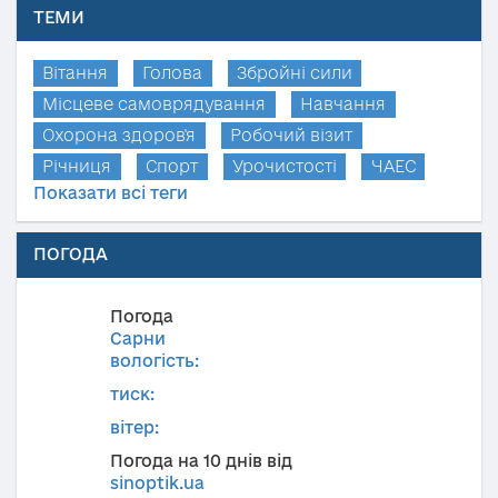
ТЕМИ
Вітання
Голова
Збройні сили
Місцеве самоврядування
Навчання
Охорона здоров'я
Робочий візит
Річниця
Спорт
Урочистості
ЧАЕС
Показати всі теги
ПОГОДА
Погода
Сарни
вологість:
тиск:
вітер:
Погода на 10 днів від
sinoptik.ua