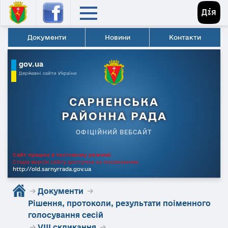
Документи
Новини
Контакти
gov.ua
Державні сайти України
САРНЕНСЬКА
РАЙОННА РАДА
ОФІЦІЙНИЙ ВЕБСАЙТ
Сайт працює в тестовому режимі.
Стара версія сайту доступна за посиланням
http://old.sarnyrrada.gov.ua
→
Документи
→
Рішення, протоколи, результати поіменного
голосування сесій
→
VIII скликання
→