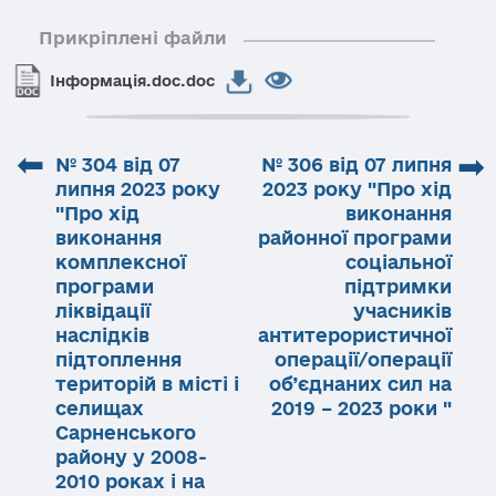
Прикріплені файли
Інформація.doc.doc
⬅
➡
№ 304 від 07
№ 306 від 07 липня
липня 2023 року
2023 року "Про хід
"Про хід
виконання
виконання
районної програми
комплексної
соціальної
програми
підтримки
ліквідації
учасників
наслідків
антитерористичної
підтоплення
операції/операції
територій в місті і
об’єднаних сил на
селищах
2019 – 2023 роки "
Сарненського
району у 2008-
2010 роках і на