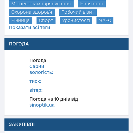
Місцеве самоврядування
Навчання
Охорона здоров'я
Робочий візит
Річниця
Спорт
Урочистості
ЧАЕС
Показати всі теги
ПОГОДА
Погода
Сарни
вологість:
тиск:
вітер:
Погода на 10 днів від
sinoptik.ua
ЗАКУПІВЛІ