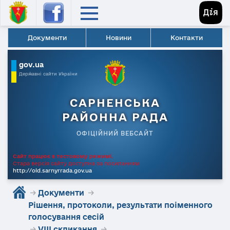
Документи
Новини
Контакти
gov.ua
Державні сайти України
САРНЕНСЬКА
РАЙОННА РАДА
ОФІЦІЙНИЙ ВЕБСАЙТ
Сайт працює в тестовому режимі.
Стара версія сайту доступна за посиланням
http://old.sarnyrrada.gov.ua
→
Документи
→
Рішення, протоколи, результати поіменного
голосування сесій
→
VIII скликання
→