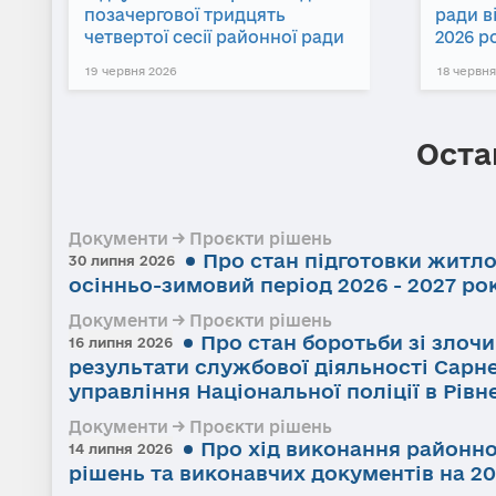
позачергової тридцять
ради в
четвертої сесії районної ради
2026 р
19 червня 2026
18 червня
Оста
Документи → Проєкти рішень
Про стан підготовки житл
30 липня 2026
осінньо-зимовий період 2026 - 2027 ро
Документи → Проєкти рішень
Про стан боротьби зі злоч
16 липня 2026
результати службової діяльності Сарне
управління Національної поліції в Рівне
Документи → Проєкти рішень
Про хід виконання районно
14 липня 2026
рішень та виконавчих документів на 20