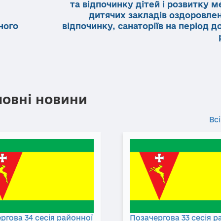
та відпочинку дітей і розвитку 
дитячих закладів оздоровлен
ного
відпочинку, санаторіїв на період д
ловні новини
Всі
ргова 34 сесія районної
Позачергова 33 сесія р