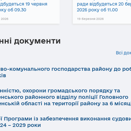
ідбудеться 19 червня
ради відбудеться 20 б
оку об 09.30
2026 року об 11.00
 2026
19 березня 2026
нні документи
Всі до
ово-комунального господарства району до ро
ків
инністю, охорони громадського порядку та
нського районного відділу поліції Головного
нській області на території району за 6 місяц
ї Програми із забезпечення виконання судов
24 – 2029 роки