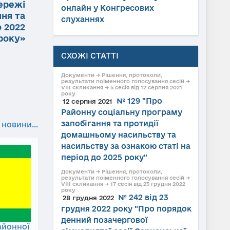
мережі
онлайн у Конгресових
ня та
слуханнях
о 2022
року»
СХОЖІ СТАТТІ
Документи → Рішення, протоколи,
результати поіменного голосування сесій →
VIII скликання → 5 сесія від 12 серпня 2021
року
№ 129 "Про
12 серпня 2021
Районну соціальну програму
запобігання та протидії
 новини...
домашньому насильству та
насильству за ознакою статі на
період до 2025 року"
Документи → Рішення, протоколи,
результати поіменного голосування сесій →
VIII скликання → 17 сесія від 23 грудня 2022
року
№ 242 від 23
28 грудня 2022
грудня 2022 року "Про порядок
денний позачергової
айонної