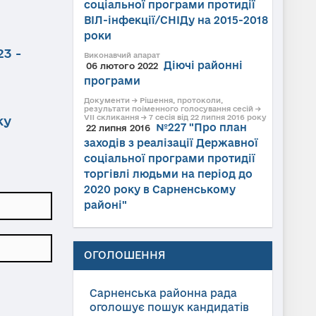
соціальної програми протидії
ВІЛ-інфекції/СНІДу на 2015-2018
роки
3 -
Виконавчий апарат
Діючі районні
06 лютого 2022
програми
Документи → Рішення, протоколи,
результати поіменного голосування сесій →
VII скликання → 7 сесія від 22 липня 2016 року
ку
№227 "Про план
22 липня 2016
заходів з реалізації Державної
соціальної програми протидії
торгівлі людьми на період до
2020 року в Сарненському
районі"
ОГОЛОШЕННЯ
Сарненська районна рада
оголошує пошук кандидатів