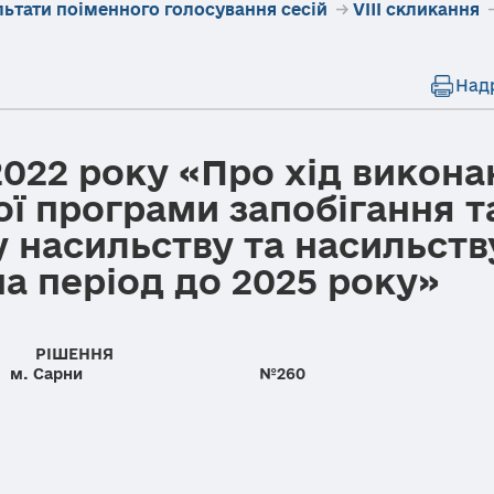
льтати поіменного голосування сесій
→
VIII скликання
Над
2022 року «Про хід викона
ої програми запобігання т
 насильству та насильств
на період до 2025 року»
РІШЕННЯ
ку м. Сарни №260