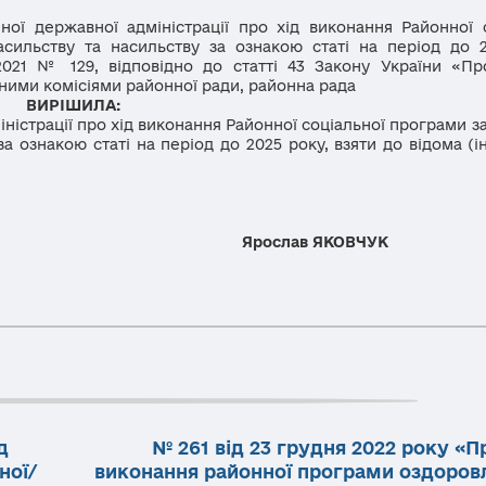
державної адміністрації про хід виконання Районної с
сильству та насильству за ознакою статі на період до 2
2021 № 129, відповідно до статті 43 Закону України «Пр
йними комісіями районної ради, районна рада
ВИРІШИЛА:
страції про хід виконання Районної соціальної програми з
а ознакою статі на період до 2025 року, взяти до відома (
 ради
Ярослав ЯКОВЧУК
д
№ 261 від 23 грудня 2022 року «П
ної/
виконання районної програми оздоров