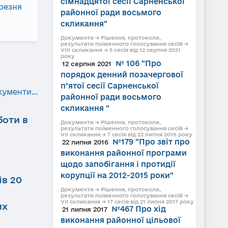
сімнадцятої сесії Сарненської
ерезня
районної ради восьмого
скликання"
Документи → Рішення, протоколи,
результати поіменного голосування сесій →
VIII скликання → 5 сесія від 12 серпня 2021
року
№ 106 "Про
12 серпня 2021
порядок денний позачергової
п’ятої сесії Сарненської
кументи...
районної ради восьмого
скликання "
боти в
Документи → Рішення, протоколи,
результати поіменного голосування сесій →
VII скликання → 7 сесія від 22 липня 2016 року
№179 "Про звіт про
22 липня 2016
виконання районної програми
щодо запобігання і протидії
корупції на 2012-2015 роки"
ів 20
Документи → Рішення, протоколи,
результати поіменного голосування сесій →
VII скликання → 17 сесія від 21 липня 2017 року
их
№467 Про хід
21 липня 2017
виконання районної цільової