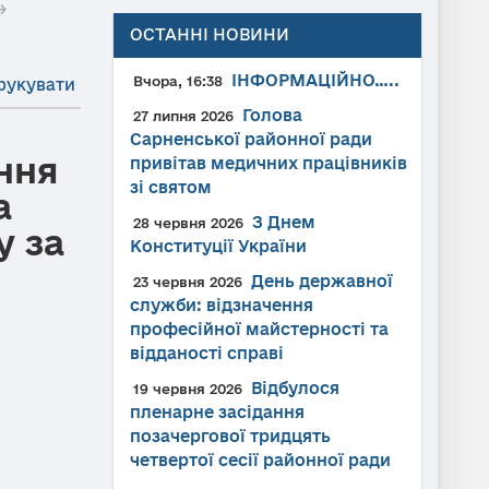
→
ОСТАННІ НОВИНИ
ІНФОРМАЦІЙНО…..
Вчора, 16:38
рукувати
Голова
27 липня 2026
Сарненської районної ради
ння
привітав медичних працівників
зі святом
а
З Днем
28 червня 2026
у за
Конституції України
День державної
23 червня 2026
служби: відзначення
професійної майстерності та
відданості справі
Відбулося
19 червня 2026
пленарне засідання
позачергової тридцять
четвертої сесії районної ради