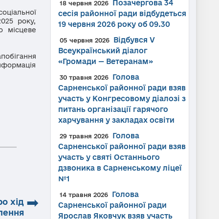
Позачергова 34
18 червня 2026
оціальної
сесія районної ради відбудеться
025 року,
19 червня 2026 року об 09.30
о місцеве
Відбувся V
05 червня 2026
Всеукраїнський діалог
апобігання
«Громади — Ветеранам»
інформація
Голова
30 травня 2026
Сарненської районної ради взяв
участь у Конгресовому діалозі з
питань організації гарячого
харчування у закладах освіти
Голова
29 травня 2026
Сарненської районної ради взяв
участь у святі Останнього
дзвоника в Сарненському ліцеї
№1
Голова
14 травня 2026
➡
ро хід
Сарненської районної ради
лення
Ярослав Яковчук взяв участь