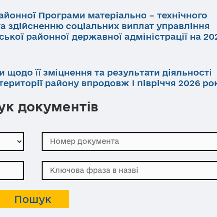
айонної Програми матеріально – технічного
та здійсненню соціальних виплат управління
ької районної державної адміністрації на 202
и щодо її зміцнення та результати діяльності
ериторії району впродовж І півріччя 2026 ро
к документів