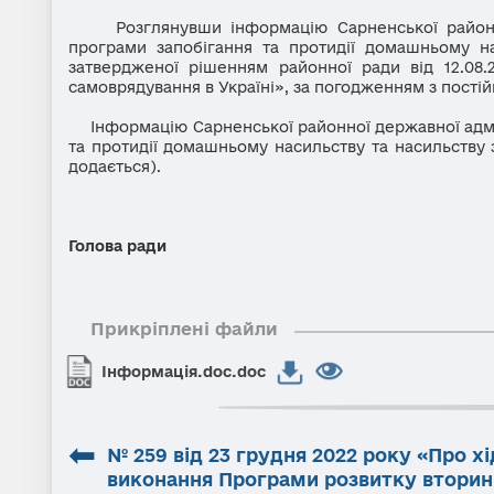
Розглянувши інформацію Сарненської районної 
програми запобігання та протидії домашньому на
затвердженої рішенням районної ради від 12.08.
самоврядування в Україні», за погодженням з пості
Інформацію Сарненської районної державної адміні
та протидії домашньому насильству та насильству з
додається).
Голова
Прикріплені файли
Інформація.doc.doc
⬅
№ 259 від 23 грудня 2022 року «Про хі
виконання Програми розвитку вторин