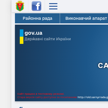
Районна рада
Виконавчий апарат
gov.ua
Державні сайти України
С
Сайт працює в тестовому режимі.
Стара версія сайту доступна за посиланням
http://old.sarnyrrada.