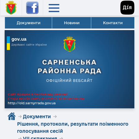
Документи
Новини
Контакти
gov.ua
Державні сайти України
САРНЕНСЬКА
РАЙОННА РАДА
ОФІЦІЙНИЙ ВЕБСАЙТ
Сайт працює в тестовому режимі.
Стара версія сайту доступна за посиланням
http://old.sarnyrrada.gov.ua
→
Документи
→
Рішення, протоколи, результати поіменного
голосування сесій
→
VII скликання
→