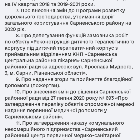
на IV квартал 2018 та 2019-2021 роки.
7. Про внесення змін до Програми розвитку
дорожнього господарства, утримання доріг
загального користування Сарненського району на
2020 рік.
8. Про делегування функцій замовника робіт
по об'єкту «Реконструкція дитячого терапевтичного
корпусу під дитячий терапевтичний корпус з
приймальним відділенням КНП «Сарненська
центральна районна лікарня» Сарненської
районної ради за адресою: вул. Ярослава Мудрого,
3, м. Сарни, Рівненської області».
9. Про надання згоди та прийняття благодійної
допомоги (пожертви).
10. Про внесення змін до рішення Сарненської
районної ради від 27 липня 2020 року № 693 «Про
затвердження переліку об'єктів спроможної мережі
надання первинної медичної допомоги у
Сарненському районі».
11. Про затвердження наказу комунального
некомерційного підприємства «Сарненський
районний центр первинної медико-санітарної