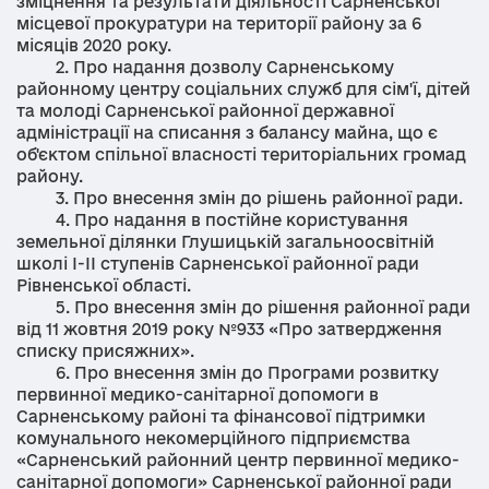
зміцнення та результати діяльності Сарненської
місцевої прокуратури на території району за 6
місяців 2020 року.
2. Про надання дозволу Сарненському
районному центру соціальних служб для сім'ї, дітей
та молоді Сарненської районної державної
адміністрації на списання з балансу майна, що є
об'єктом спільної власності територіальних громад
району.
3. Про внесення змін до рішень районної ради.
4. Про надання в постійне користування
земельної ділянки Глушицькій загальноосвітній
школі І-ІІ ступенів Сарненської районної ради
Рівненської області.
5. Про внесення змін до рішення районної ради
від 11 жовтня 2019 року №933 «Про затвердження
списку присяжних».
6. Про внесення змін до Програми розвитку
первинної медико-санітарної допомоги в
Сарненському районі та фінансової підтримки
комунального некомерційного підприємства
«Сарненський районний центр первинної медико-
санітарної допомоги» Сарненської районної ради