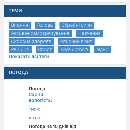
ТЕМИ
Вітання
Голова
Збройні сили
Місцеве самоврядування
Навчання
Охорона здоров'я
Робочий візит
Річниця
Спорт
Урочистості
ЧАЕС
Показати всі теги
ПОГОДА
Погода
Сарни
вологість:
тиск:
вітер:
Погода на 10 днів від