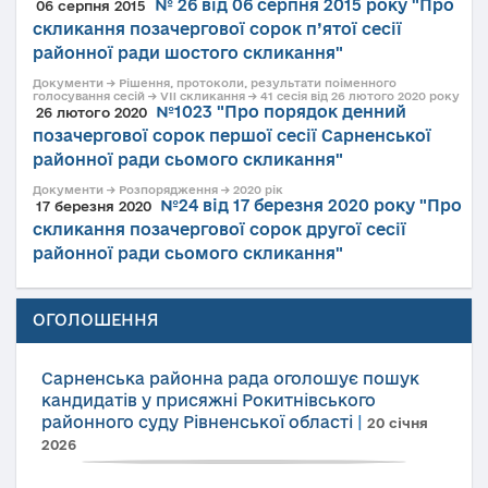
№ 26 від 06 серпня 2015 року "Про
06 серпня 2015
скликання позачергової сорок п’ятої сесії
районної ради шостого скликання"
Документи → Рішення, протоколи, результати поіменного
голосування сесій → VII скликання → 41 сесія від 26 лютого 2020 року
№1023 "Про порядок денний
26 лютого 2020
позачергової сорок першої сесії Сарненської
районної ради сьомого скликання"
Документи → Розпорядження → 2020 рік
№24 від 17 березня 2020 року "Про
17 березня 2020
скликання позачергової сорок другої сесії
районної ради сьомого скликання"
ОГОЛОШЕННЯ
Сарненська районна рада оголошує пошук
кандидатів у присяжні Рокитнівського
районного суду Рівненської області
|
20 січня
2026