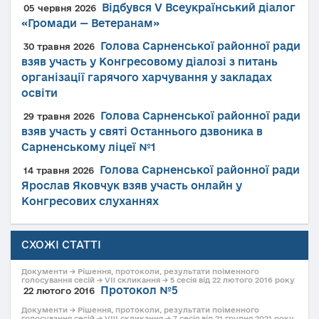
Відбувся V Всеукраїнський діалог
05 червня 2026
«Громади — Ветеранам»
Голова Сарненської районної ради
30 травня 2026
взяв участь у Конгресовому діалозі з питань
організації гарячого харчування у закладах
освіти
Голова Сарненської районної ради
29 травня 2026
взяв участь у святі Останнього дзвоника в
Сарненському ліцеї №1
Голова Сарненської районної ради
14 травня 2026
Ярослав Яковчук взяв участь онлайн у
Конгресових слуханнях
СХОЖІ СТАТТІ
Документи → Рішення, протоколи, результати поіменного
голосування сесій → VII скликання → 5 сесія від 22 лютого 2016 року
Протокол №5
22 лютого 2016
Документи → Рішення, протоколи, результати поіменного
голосування сесій → VIII скликання → 7 сесія від 21 грудня 2021 року