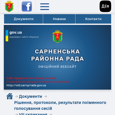
Документи
Новини
Контакти
gov.ua
Державні сайти України
САРНЕНСЬКА
РАЙОННА РАДА
ОФІЦІЙНИЙ ВЕБСАЙТ
Сайт працює в тестовому режимі.
Стара версія сайту доступна за посиланням
http://old.sarnyrrada.gov.ua
→
Документи
→
Рішення, протоколи, результати поіменного
голосування сесій
→
VII скликання
→