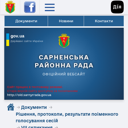
Документи
Новини
Контакти
gov.ua
Державні сайти України
САРНЕНСЬКА
РАЙОННА РАДА
ОФІЦІЙНИЙ ВЕБСАЙТ
Сайт працює в тестовому режимі.
Стара версія сайту доступна за посиланням
http://old.sarnyrrada.gov.ua
→
Документи
→
Рішення, протоколи, результати поіменного
голосування сесій
→
VII скликання
→