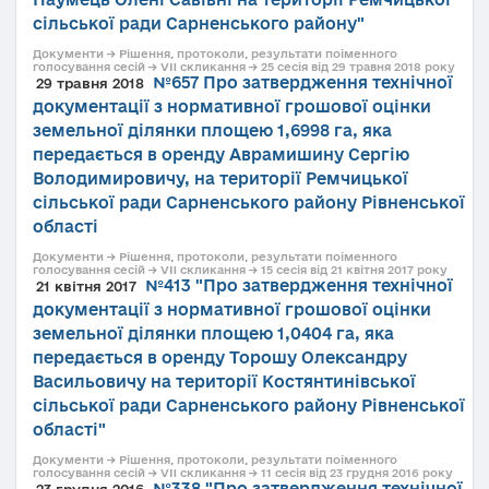
сільської ради Сарненського району"
Документи → Рішення, протоколи, результати поіменного
голосування сесій → VII скликання → 25 сесія від 29 травня 2018 року
№657 Про затвердження технічної
29 травня 2018
документації з нормативної грошової оцінки
земельної ділянки площею 1,6998 га, яка
передається в оренду Аврамишину Сергію
Володимировичу, на території Ремчицької
сільської ради Сарненського району Рівненської
області
Документи → Рішення, протоколи, результати поіменного
голосування сесій → VII скликання → 15 сесія від 21 квітня 2017 року
№413 "Про затвердження технічної
21 квітня 2017
документації з нормативної грошової оцінки
земельної ділянки площею 1,0404 га, яка
передається в оренду Торошу Олександру
Васильовичу на території Костянтинівської
сільської ради Сарненського району Рівненської
області"
Документи → Рішення, протоколи, результати поіменного
голосування сесій → VII скликання → 11 сесія від 23 грудня 2016 року
№338 "Про затвердження технічної
23 грудня 2016