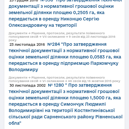
документації з нормативної грошової оцінки
земельної ділянки площею 0,2505 га, яка
передається в оренду Никонцю Сергію
Олександровичу на території
Документи → Рішення, протоколи, результати поіменного
голосування сесій → VII скликання → 9 сесія від 23 листопада 2016
року
№284 "Про затвердження
23 листопада 2016
технічної документації з нормативної грошової
оцінки земельної ділянки площею 0,0583 га, яка
передається в оренду підприємцю Пархомчуку
Володимиру
Документи → Рішення, протоколи, результати поіменного
голосування сесій → VI скликання → 46 сесія від 16 жовтня 2015 року
№ 1280 " Про затвердження
30 листопада 2002
технічної документації з нормативної грошової
оцінки земельної ділянки площею 1,5000 га, яка
передається в оренду Симончук Людмилі
Володимирівні на території Костянтинівської
сільської ради Сарненського району Рівненської
обла"