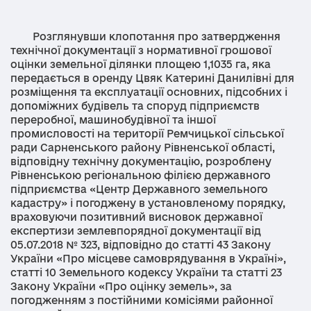
Розглянувши клопотання про затвердження
технічної документації з нормативної грошової
оцінки земельної ділянки площею 1,1035 га, яка
передається в оренду Цвяк Катерині Данилівні для
розміщення та експлуатації основних, підсобних і
допоміжних будівель та споруд підприємств
переробної, машинобудівної та іншої
промисловості на території Ремчицької сільської
ради Сарненського району Рівненської області,
відповідну технічну документацію, розроблену
Рівненською регіональною філією державного
підприємства «Центр Державного земельного
кадастру» і погоджену в установленому порядку,
враховуючи позитивний висновок державної
експертизи землевпорядної документації від
05.07.2018 № 323, відповідно до статті 43 Закону
України «Про місцеве самоврядування в Україні»,
статті 10 Земельного кодексу України та статті 23
Закону України «Про оцінку земель», за
погодженням з постійними комісіями районної