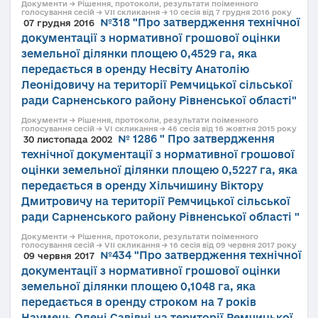
Документи → Рішення, протоколи, результати поіменного
голосування сесій → VII скликання → 10 сесія від 7 грудня 2016 року
№318 "Про затвердження технічної
07 грудня 2016
документації з нормативної грошової оцінки
земельної ділянки площею 0,4529 га, яка
передається в оренду Несвіту Анатолію
Леонідовичу на території Ремчицької сільської
ради Сарненського району Рівненської області"
Документи → Рішення, протоколи, результати поіменного
голосування сесій → VI скликання → 46 сесія від 16 жовтня 2015 року
№ 1286 " Про затвердження
30 листопада 2002
технічної документації з нормативної грошової
оцінки земельної ділянки площею 0,5227 га, яка
передається в оренду Хільчишину Віктору
Дмитровичу на території Ремчицької сільської
ради Сарненського району Рівненської області "
Документи → Рішення, протоколи, результати поіменного
голосування сесій → VII скликання → 16 сесія від 09 червня 2017 року
№434 "Про затвердження технічної
09 червня 2017
документації з нормативної грошової оцінки
земельної ділянки площею 0,1048 га, яка
передається в оренду строком на 7 років
Наумець Олені Савівні на території Ремчицької