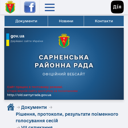
Документи
Новини
Контакти
gov.ua
Державні сайти України
САРНЕНСЬКА
РАЙОННА РАДА
ОФІЦІЙНИЙ ВЕБСАЙТ
Сайт працює в тестовому режимі.
Стара версія сайту доступна за посиланням
http://old.sarnyrrada.gov.ua
→
Документи
→
Рішення, протоколи, результати поіменного
голосування сесій
→
VII скликання