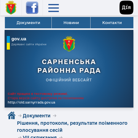
Документи
Новини
Контакти
gov.ua
Державні сайти України
САРНЕНСЬКА
РАЙОННА РАДА
ОФІЦІЙНИЙ ВЕБСАЙТ
Сайт працює в тестовому режимі.
Стара версія сайту доступна за посиланням
http://old.sarnyrrada.gov.ua
→
Документи
→
Рішення, протоколи, результати поіменного
голосування сесій
→
VII скликання
→