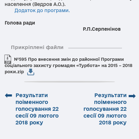
населення (Ведров А.О.).
Додаток до програми.
Голова ради
Р.П.Серпенінов
Прикріплені файли
№595 Про внесення змін до районної Програми
соціального захисту громадян «Турбота» на 2015 – 2018
роки.zip
⬅
➡
Результати
Результати
поіменного
поіменного
голосування 22
голосування 22
сесії 09 лютого
сесії 09 лютого
2018 року
2018 року