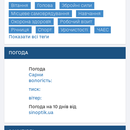
Вітання
Голова
Збройні сили
Місцеве самоврядування
Навчання
Охорона здоров'я
Робочий візит
Річниця
Спорт
Урочистості
ЧАЕС
Показати всі теги
ПОГОДА
Погода
Сарни
вологість:
тиск:
вітер:
Погода на 10 днів від
sinoptik.ua