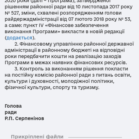
2020 роки (далі – Програма), затвердженої
рішенням районної ради від 10 листопада 2017 року
№ 527, зміни, схвалені розпорядженням голови
райдержадміністрації від 07 лютого 2018 року № 53,
а саме: пункт ІV «Фінансове забезпечення
виконання Програми» викласти в новій редакції
(
додається
).
2. Фінансовому управлінню районної державної
адміністрації в районному бюджеті на відповідні
роки передбачити кошти на реалізацію заходів
Програми в межах наявних фінансових ресурсів.
3. Контроль за виконанням рішення покласти
на постійну комісію районної ради з питань освіти,
культури і духовності, молодіжної політики,
фізичної культури, спорту та туризму.
Голо
ва
рад
Р.П. Серпенінов
Прикріплені файли