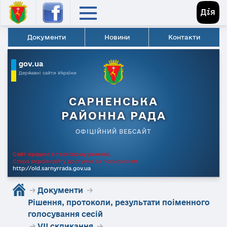
Документи
Новини
Контакти
gov.ua
Державні сайти України
САРНЕНСЬКА
РАЙОННА РАДА
ОФІЦІЙНИЙ ВЕБСАЙТ
Сайт працює в тестовому режимі.
Стара версія сайту доступна за посиланням
http://old.sarnyrrada.gov.ua
→
Документи
→
Рішення, протоколи, результати поіменного
голосування сесій
→
VII скликання
→