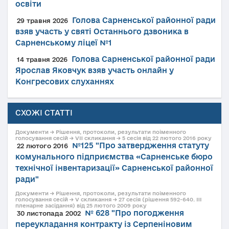
освіти
Голова Сарненської районної ради
29 травня 2026
взяв участь у святі Останнього дзвоника в
Сарненському ліцеї №1
Голова Сарненської районної ради
14 травня 2026
Ярослав Яковчук взяв участь онлайн у
Конгресових слуханнях
СХОЖІ СТАТТІ
Документи → Рішення, протоколи, результати поіменного
голосування сесій → VII скликання → 5 сесія від 22 лютого 2016 року
№125 "Про затвердження статуту
22 лютого 2016
комунального підприємства «Сарненське бюро
технічної інвентаризації» Сарненської районної
ради"
Документи → Рішення, протоколи, результати поіменного
голосування сесій → V скликання → 27 сесія (рішення 592-640. III
пленарне засідання) від 25 лютого 2009 року
№ 628 "Про погодження
30 листопада 2002
переукладання контракту із Серпеніновим