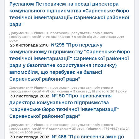
Русланом Петровичем на посаді директора
комунального підприємства «Сарненське бюро
технічної інвентаризації» Сарненської районної
ради"
Документи → Рішення, протоколи, результати поіменного
голосування сесій → VII скликання → 9 сесія від 23 листопада 2016
року
№295 "Про передачу
23 листопада 2016
комунальному підприємству “Сарненське бюро
технічної інвентаризації” Сарненської районної
ради у безоплатне користування (позичку)
автомобіля, що перебуває на балансі
Сарненської районної ради"
Документи → Рішення, протоколи, результати поіменного
голосування сесій → VI скликання → 5 сесія від 18 лютого 2011 року
№150 "Про призначення
30 листопада 2002
директора комунального підприємства
"Сарненське бюро технічної інвентаризації"
Сарненської районної ради"
Документи → Рішення, протоколи, результати поіменного
голосування сесій → V скликання → 23 сесія (рішення 476-492) від 24
вересня 2008 року
№ 488 "Про внесення змін до
30 листопада 2002