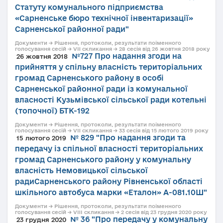
Статуту комунального підприємства
«Сарненське бюро технічної інвентаризації»
Сарненської районної ради"
Документи → Рішення, протоколи, результати поіменного
голосування сесій → VII скликання → 28 сесія від 26 жовтня 2018 року
№727 Про надання згоди на
26 жовтня 2018
прийняття у спільну власність територіальних
громад Сарненського району в особі
Сарненської районної ради із комунальної
власності Кузьмівської сільської ради котельні
(топочної) БТК-192
Документи → Рішення, протоколи, результати поіменного
голосування сесій → VII скликання → 33 сесія від 15 лютого 2019 року
№ 829 "Про надання згоди та
15 лютого 2019
передачу із спільної власності територіальних
громад Сарненського району у комунальну
власність Немовицької сільської
радиСарненського району Рівненської області
шкільного автобуса марки «Еталон» А-081.10Ш"
Документи → Рішення, протоколи, результати поіменного
голосування сесій → VIII скликання → 2 сесія від 23 грудня 2020 року
№ 36 "Про передачу у комунальну
23 грудня 2020