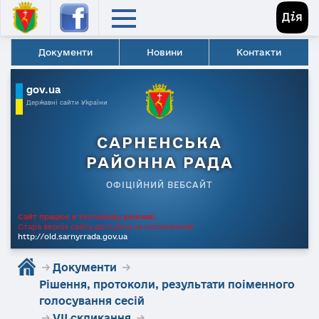
Документи
Новини
Контакти
gov.ua
Державні сайти України
САРНЕНСЬКА
РАЙОННА РАДА
ОФІЦІЙНИЙ ВЕБСАЙТ
Сайт працює в тестовому режимі.
Стара версія сайту доступна за посиланням
http://old.sarnyrrada.gov.ua
→
Документи
→
Рішення, протоколи, результати поіменного
голосування сесій
→
VII скликання
→