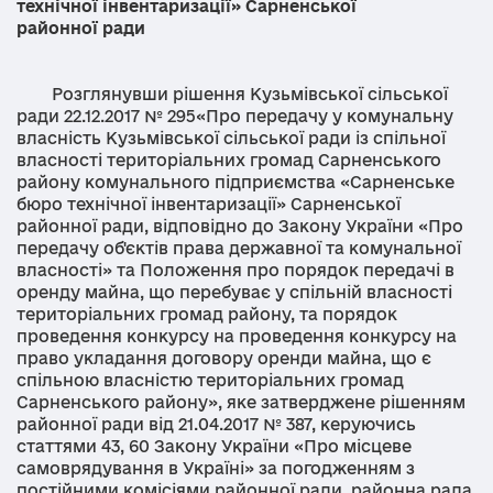
технічної інвентаризації» Сарненської
районної ради
Розглянувши рішення Кузьмівської сільської
ради 22.12.2017 № 295«Про передачу у комунальну
власність Кузьмівської сільської ради із спільної
власності територіальних громад Сарненського
району комунального підприємства «Сарненське
бюро технічної інвентаризації» Сарненської
районної ради, відповідно до Закону України «Про
передачу об'єктів права державної та комунальної
власності» та Положення про порядок передачі в
оренду майна, що перебуває у спільній власності
територіальних громад району, та порядок
проведення конкурсу на проведення конкурсу на
право укладання договору оренди майна, що є
спільною власністю територіальних громад
Сарненського району», яке затверджене рішенням
районної ради від 21.04.2017 № 387, керуючись
статтями 43, 60 Закону України «Про місцеве
самоврядування в Україні» за погодженням з
постійними комісіями районної ради, районна рада