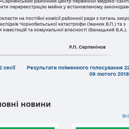
Сарненський районний центр первинної медико-саніт
чити перереєстрацію майна у встановленому законода
асти на постійні комісії районної ради з питань охор
 наслідків Чорнобильської катастрофи (Іванюк В.П.) та з
інвестицій та комунальної власності (Банацький В.А.).
.П. Серпенінов
 сесії
Результати поіменного голосування 22
09 лютого 2018
ловні новини
Всі