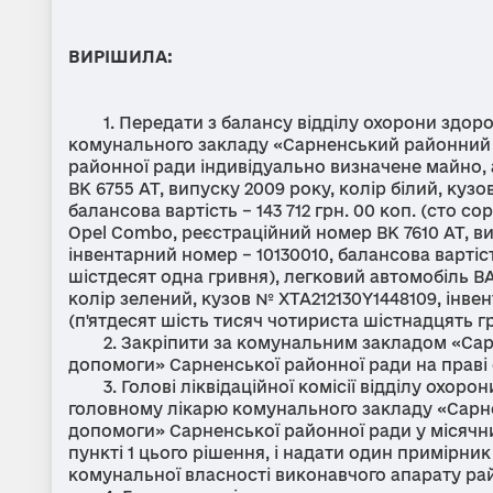
ВИРІШИЛА:
1. Передати з балансу відділу охорони здоров'
комунального закладу «Сарненський районний 
районної ради індивідуально визначене майно, 
ВК 6755 АТ, випуску 2009 року, колір білий, ку
балансова вартість – 143 712 грн. 00 коп. (сто 
Opel Combo, реєстраційний номер ВК 7610 АТ, в
інвентарний номер – 10130010, балансова вартість
шістдесят одна гривня), легковий автомобіль ВАЗ
колір зелений, кузов № XТА212130Y1448109, інвен
(п'ятдесят шість тисяч чотириста шістнадцять гр
2. Закріпити за комунальним закладом «Сарн
допомоги» Сарненської районної ради на праві 
3. Голові ліквідаційної комісії відділу охорон
головному лікарю комунального закладу «Сарн
допомоги» Сарненської районної ради у місячн
пункті 1 цього рішення, і надати один примірни
комунальної власності виконавчого апарату ра