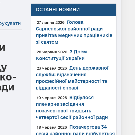
→
ОСТАННІ НОВИНИ
Голова
27 липня 2026
рукувати
Сарненської районної ради
привітав медичних працівників
зі святом
и
З Днем
28 червня 2026
Конституції України
ду
День державної
23 червня 2026
ко-
служби: відзначення
професійної майстерності та
ади
відданості справі
Відбулося
19 червня 2026
пленарне засідання
позачергової тридцять
четвертої сесії районної ради
Позачергова 34
18 червня 2026
сесія районної ради відбудеться