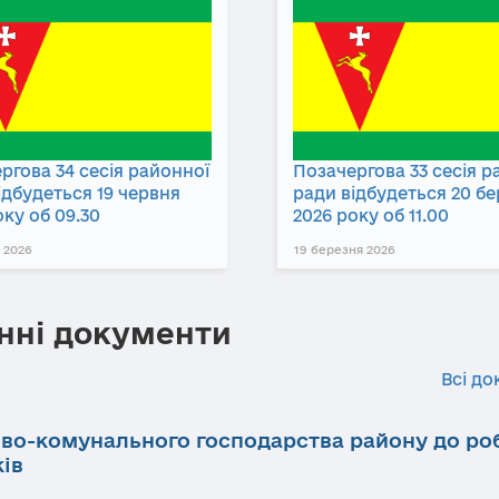
ргова 34 сесія районної
Позачергова 33 сесія р
ідбудеться 19 червня
ради відбудеться 20 б
оку об 09.30
2026 року об 11.00
 2026
19 березня 2026
нні документи
Всі до
ово-комунального господарства району до ро
ків