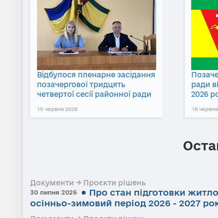
Відбулося пленарне засідання
Позаче
позачергової тридцять
ради в
четвертої сесії районної ради
2026 р
19 червня 2026
18 червня
Оста
Документи → Проєкти рішень
Про стан підготовки житл
30 липня 2026
осінньо-зимовий період 2026 - 2027 ро