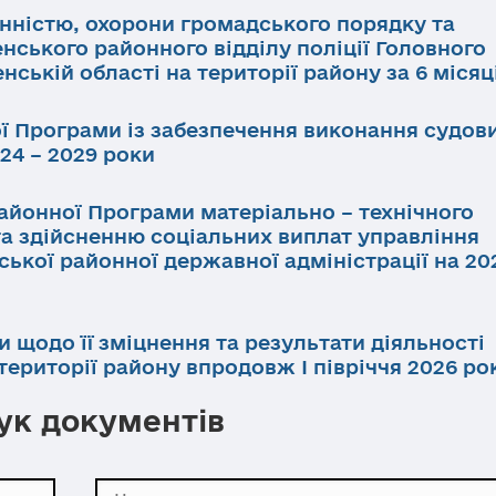
инністю, охорони громадського порядку та
нського районного відділу поліції Головного
нській області на території району за 6 місяц
ї Програми із забезпечення виконання судов
24 – 2029 роки
айонної Програми матеріально – технічного
та здійсненню соціальних виплат управління
ької районної державної адміністрації на 202
и щодо її зміцнення та результати діяльності
ериторії району впродовж І півріччя 2026 ро
к документів