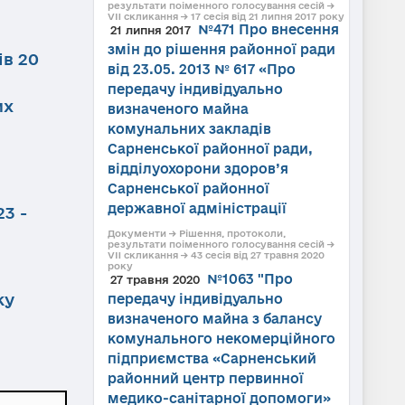
результати поіменного голосування сесій →
VII скликання → 17 сесія від 21 липня 2017 року
№471 Про внесення
21 липня 2017
змін до рішення районної ради
ів 20
від 23.05. 2013 № 617 «Про
передачу індивідуально
их
визначеного майна
комунальних закладів
Сарненської районної ради,
відділуохорони здоров’я
Сарненської районної
державної адміністрації
3 -
Документи → Рішення, протоколи,
результати поіменного голосування сесій →
VII скликання → 43 сесія від 27 травня 2020
року
№1063 "Про
27 травня 2020
ку
передачу індивідуально
визначеного майна з балансу
комунального некомерційного
підприємства «Сарненський
районний центр первинної
медико-санітарної допомоги»