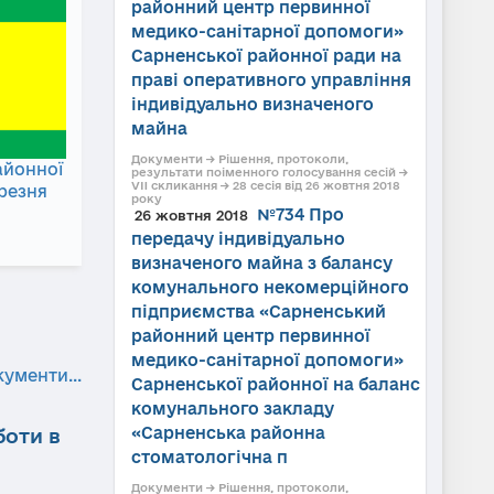
районний центр первинної
медико-санітарної допомоги»
Сарненської районної ради на
праві оперативного управління
індивідуально визначеного
майна
Документи → Рішення, протоколи,
айонної
результати поіменного голосування сесій →
VII скликання → 28 сесія від 26 жовтня 2018
ерезня
року
№734 Про
26 жовтня 2018
передачу індивідуально
визначеного майна з балансу
комунального некомерційного
підприємства «Сарненський
районний центр первинної
медико-санітарної допомоги»
кументи...
Сарненської районної на баланс
комунального закладу
«Сарненська районна
боти в
стоматологічна п
Документи → Рішення, протоколи,