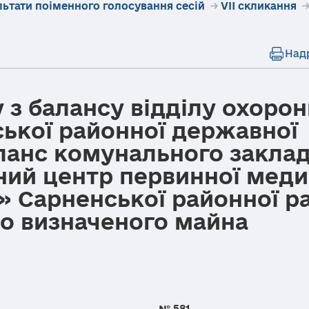
льтати поіменного голосування сесій
→
VII скликання
Над
 з балансу відділу охорон
ської районної державної
аланс комунального закла
ний центр первинної меди
» Сарненської районної р
но визначеного майна
18 року № 581