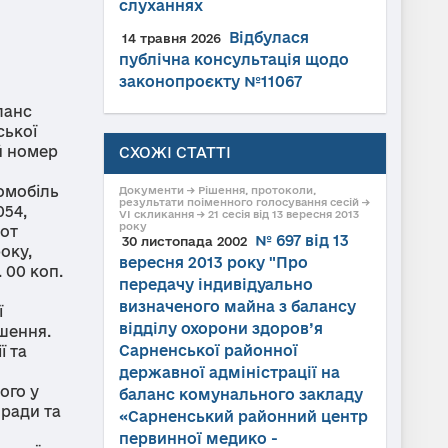
слуханнях
Відбулася
14 травня 2026
публічна консультація щодо
законопроєкту №11067
ланс
ської
й номер
СХОЖІ СТАТТІ
томобіль
Документи → Рішення, протоколи,
результати поіменного голосування сесій →
054,
VI скликання → 21 сесія від 13 вересня 2013
року
сот
№ 697 від 13
30 листопада 2002
оку,
вересня 2013 року "Про
 00 коп.
передачу індивідуально
визначеного майна з балансу
ї
відділу охорони здоров’я
ішення.
Сарненської районної
ї та
державної адміністрації на
ого у
баланс комунального закладу
 ради та
«Сарненський районний центр
первинної медико -