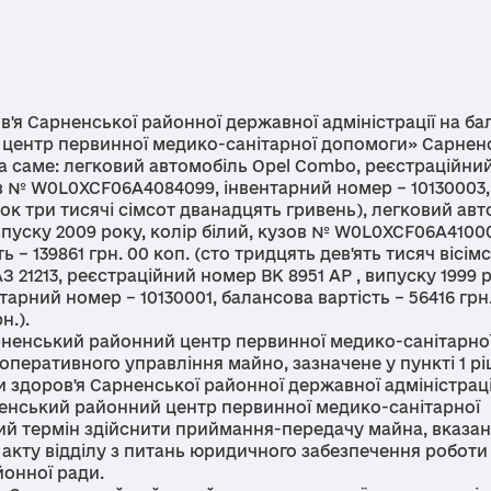
я Сарненської районної державної адміністрації на ба
центр первинної медико-санітарної допомоги» Сарнен
а саме: легковий автомобіль Opel Combo, реєстраційни
зов № W0L0XCF06A4084099, інвентарний номер – 10130003,
сорок три тисячі сімсот дванадцять гривень), легковий ав
ипуску 2009 року, колір білий, кузов № W0L0XCF06A4100
 – 139861 грн. 00 коп. (сто тридцять дев'ять тисяч вісім
 21213, реєстраційний номер ВК 8951 АР , випуску 1999 р
тарний номер – 10130001, балансова вартість – 56416 грн.
н.).
енський районний центр первинної медико-санітарно
оперативного управління майно, зазначене у пункті 1 р
и здоров'я Сарненської районної державної адміністраці
енський районний центр первинної медико-санітарної
ий термін здійснити приймання-передачу майна, вказан
к акту відділу з питань юридичного забезпечення роботи
йонної ради.