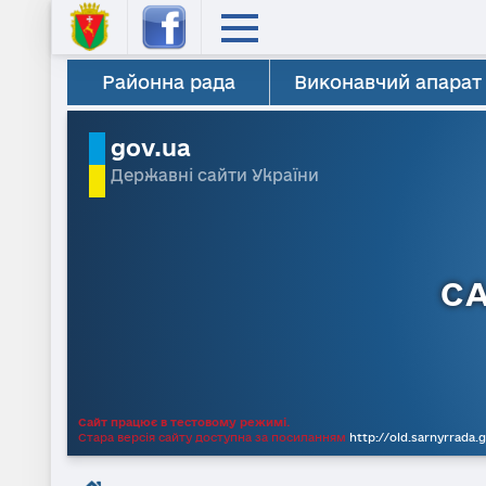
Районна рада
Виконавчий апарат
gov.ua
Державні сайти України
С
Сайт працює в тестовому режимі.
Стара версія сайту доступна за посиланням
http://old.sarnyrrada.