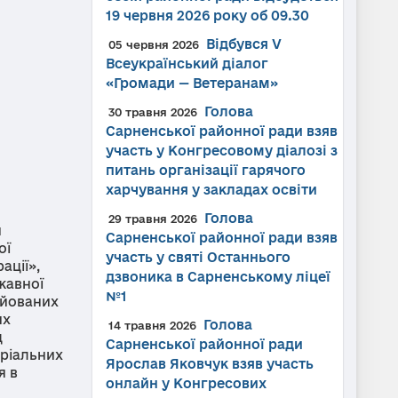
19 червня 2026 року об 09.30
Відбувся V
05 червня 2026
Всеукраїнський діалог
«Громади — Ветеранам»
Голова
30 травня 2026
Сарненської районної ради взяв
участь у Конгресовому діалозі з
питань організації гарячого
харчування у закладах освіти
Голова
29 травня 2026
я
Сарненської районної ради взяв
ої
участь у святі Останнього
ації»,
дзвоника в Сарненському ліцеї
жавної
№1
руйованих
их
Голова
14 травня 2026
д
Сарненської районної ради
оріальних
Ярослав Яковчук взяв участь
я в
онлайн у Конгресових