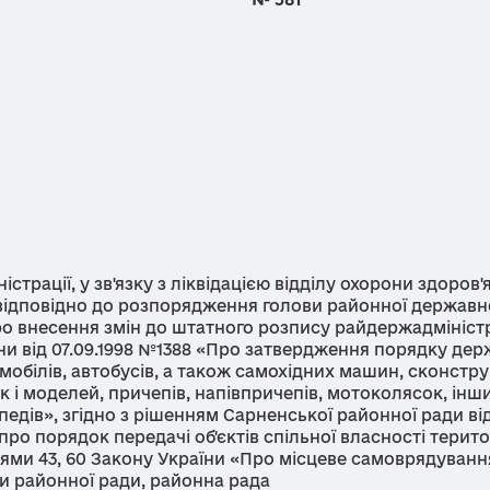
ації, у зв'язку з ліквідацією відділу охорони здоров'
 відповідно до розпорядження голови районної державн
Про внесення змін до штатного розпису райдержадміністр
ни від 07.09.1998 №1388 «Про затвердження порядку дер
томобілів, автобусів, а також самохідних машин, сконст
ок і моделей, причепів, напівпричепів, мотоколясок, інш
едів», згідно з рішенням Сарненської районної ради ві
ро порядок передачі об'єктів спільної власності терит
ями 43, 60 Закону України «Про місцеве самоврядуванн
ми районної ради, районна рада