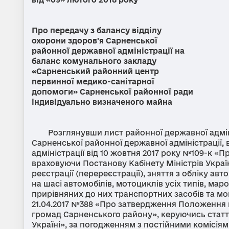
Про передачу з балансу відділу
охорони здоров'я Сарненської
районної державної адміністрації на
баланс комунального закладу
«Сарненський районний центр
первинної медико-санітарної
допомоги» Сарненської районної ради
індивідуально визначеного майна
Розглянувши лист районної державної адміністр
Сарненської районної державної адміністрації,
адміністрації від 10 жовтня 2017 року №109-к «
враховуючи Постанову Кабінету Міністрів Украї
реєстрації (перереєстрації), зняття з обліку ав
на шасі автомобілів, мотоциклів усіх типів, мар
прирівняних до них транспортних засобів та моп
21.04.2017 №388 «Про затвердження Положення п
громад Сарненського району», керуючись статт
Україні», за погодженням з постійними комісія