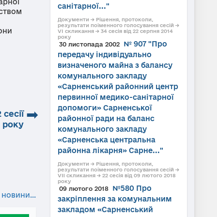
арної
санітарної..."
вством
Документи → Рішення, протоколи,
результати поіменного голосування сесій →
они
VI скликання → 34 сесія від 22 серпня 2014
року
№ 907 "Про
30 листопада 2002
передачу індивідуально
визначеного майна з балансу
комунального закладу
«Сарненський районний центр
первинної медико-санітарної
допомоги» Сарненської
➡
 сесії
районної ради на баланс
 року
комунального закладу
«Сарненська центральна
районна лікарня» Сарне..."
Документи → Рішення, протоколи,
результати поіменного голосування сесій →
VII скликання → 22 сесія від 09 лютого 2018
року
№580 Про
09 лютого 2018
 новини...
закріплення за комунальним
закладом «Сарненський