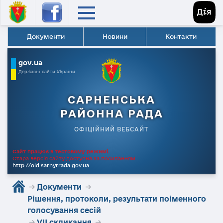
Документи
Новини
Контакти
gov.ua
Державні сайти України
САРНЕНСЬКА
РАЙОННА РАДА
ОФІЦІЙНИЙ ВЕБСАЙТ
Сайт працює в тестовому режимі.
Стара версія сайту доступна за посиланням
http://old.sarnyrrada.gov.ua
→
Документи
→
Рішення, протоколи, результати поіменного
голосування сесій
→
VII скликання
→