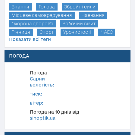
Вітання
Голова
Збройні сили
Місцеве самоврядування
Навчання
Охорона здоров'я
Робочий візит
Річниця
Спорт
Урочистості
ЧАЕС
Показати всі теги
ПОГОДА
Погода
Сарни
вологість:
тиск:
вітер:
Погода на 10 днів від
sinoptik.ua