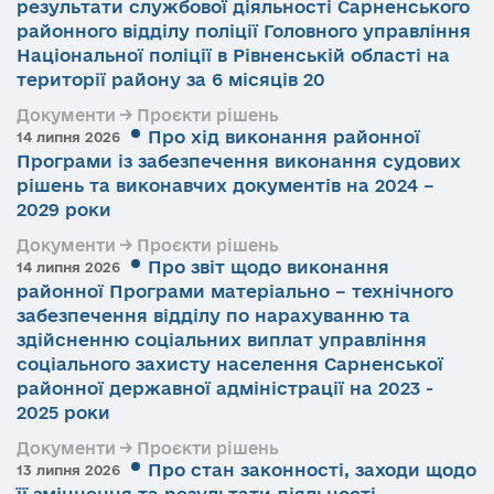
результати службової діяльності Сарненського
районного відділу поліції Головного управління
Національної поліції в Рівненській області на
території району за 6 місяців 20
Документи → Проєкти рішень
Про хід виконання районної
14 липня 2026
Програми із забезпечення виконання судових
рішень та виконавчих документів на 2024 –
2029 роки
Документи → Проєкти рішень
Про звіт щодо виконання
14 липня 2026
районної Програми матеріально – технічного
забезпечення відділу по нарахуванню та
здійсненню соціальних виплат управління
соціального захисту населення Сарненської
районної державної адміністрації на 2023 -
2025 роки
Документи → Проєкти рішень
Про стан законності, заходи щодо
13 липня 2026
її зміцнення та результати діяльності