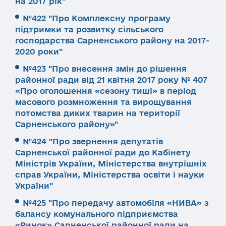
на 2017 рік"
№422 "Про Комплексну програму
підтримки та розвитку сільського
господарства Сарненського району на 2017-
2020 роки"
№423 "Про внесення змін до рішення
районної ради від 21 квітня 2017 року № 407
«Про оголошення «сезону тиші» в період
масового розмноження та вирощування
потомства диких тварин на території
Сарненського району»"
№424 "Про звернення депутатів
Сарненської районної ради до Кабінету
Міністрів України, Міністерства внутрішніх
справ України, Міністерства освіти і науки
України"
№425 "Про передачу автомобіля «НИВА» з
балансу комунального підприємства
«Ринок» Сарненської районної ради на