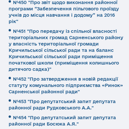
№450 "Про звіт щодо виконання районної
програми “Забезпечення пільгового проїзду
учнів до місця навчання і додому” на 2016
рік"
№451 "Про передачу із спільної власності
територіальних громад Сарненського району
у власність територіальної громади
Кричильської сільської ради та на баланс
Кричильської сільської ради приміщення
початкової школи (приміщення колишнього
дитячого садка)"
№452 "Про затвердження в новій редакції
статуту комунального підприємства «Ринок»
Сарненської районної ради"
№453 "Про депутатський запит депутата
районної ради Рудковського А.А."
№454 "Про депутатський запит депутата
районної ради Босюка А.Я."