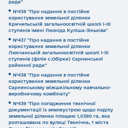
ради"
№436 "Про надання в постійне
користування земельної ділянки
Кричильській загальноосвітній школі І-ІІІ
ступенів імені Леоніда Куліша-Зіньківа"
№437 "Про надання в постійне
користування земельної ділянки
Люхчанській загальноосвітній школі І-ІІІ
ступенів (філія с.Обірки) Сарненської
районної ради"
№438 "Про надання в постійне
користування земельної ділянки
Сарненському міжшкільному навчально-
виробничому комбінату"
№439 "Про погодження технічної
документації із землеустрою щодо поділу
земельної ділянки площею 1,0380 га, яка
розташована по вулиці Технічна, 1 міста