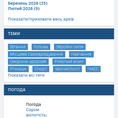
Березень 2026 (25)
Лютий 2026 (9)
Показати/приховати весь архів
ТЕМИ
Вітання
Голова
Збройні сили
Місцеве самоврядування
Навчання
Охорона здоров'я
Робочий візит
Річниця
Спорт
Урочистості
ЧАЕС
Показати всі теги
ПОГОДА
Погода
Сарни
вологість: