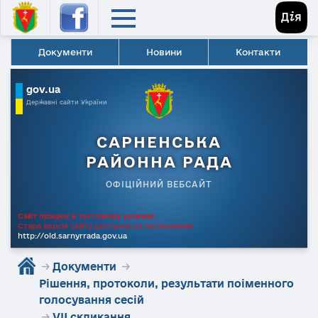
Документи
Новини
Контакти
gov.ua
Державні сайти України
САРНЕНСЬКА
РАЙОННА РАДА
ОФІЦІЙНИЙ ВЕБСАЙТ
Сайт працює в тестовому режимі.
Стара версія сайту доступна за посиланням
http://old.sarnyrrada.gov.ua
→
Документи
→
Рішення, протоколи, результати поіменного
голосування сесій
→
VII скликання