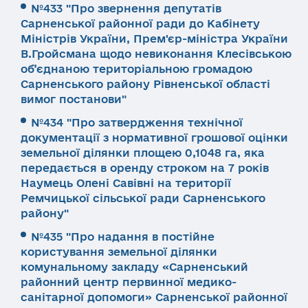
№433 "Про звернення депутатів
Сарненської районної ради до Кабінету
Міністрів України, Прем'єр-міністра України
В.Гройсмана щодо невиконання Клесівською
об’єднаною територіальною громадою
Сарненського району Рівненської області
вимог постанови"
№434 "Про затвердження технічної
документації з нормативної грошової оцінки
земельної ділянки площею 0,1048 га, яка
передається в оренду строком на 7 років
Наумець Олені Савівні на території
Ремчицької сільської ради Сарненського
району"
№435 "Про надання в постійне
користування земельної ділянки
комунальному закладу «Сарненський
районний центр первинної медико-
санітарної допомоги» Сарненської районної