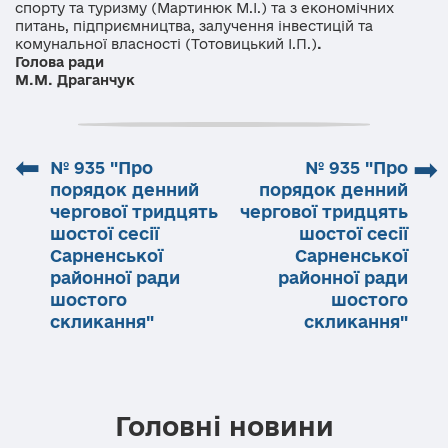
спорту та туризму (Мартинюк М.І.) та з економічних
питань, підприємництва, залучення інвестицій та
комунальної власності (Тотовицький І.П.)
.
Голова ради
М.М. Драганчук
⬅
➡
№ 935 "Про
№ 935 "Про
порядок денний
порядок денний
чергової тридцять
чергової тридцять
шостої сесії
шостої сесії
Сарненської
Сарненської
районної ради
районної ради
шостого
шостого
скликання"
скликання"
Головні новини