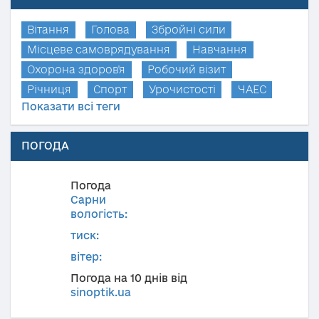
Вітання
Голова
Збройні сили
Місцеве самоврядування
Навчання
Охорона здоров'я
Робочий візит
Річниця
Спорт
Урочистості
ЧАЕС
Показати всі теги
ПОГОДА
Погода
Сарни
вологість:
тиск:
вітер:
Погода на 10 днів від
sinoptik.ua