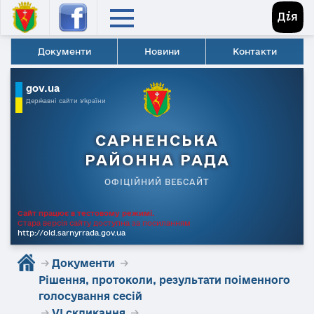
Документи
Новини
Контакти
gov.ua
Державні сайти України
САРНЕНСЬКА
РАЙОННА РАДА
ОФІЦІЙНИЙ ВЕБСАЙТ
Сайт працює в тестовому режимі.
Стара версія сайту доступна за посиланням
http://old.sarnyrrada.gov.ua
→
Документи
→
Рішення, протоколи, результати поіменного
голосування сесій
→
VI скликання
→