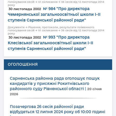
голосування сесій → VI скликання → 36 сесія від 12 листопада 2014
року
№ 984 "Про директора
30 листопада 2002
Чемернянської загальноосвітньої школи І-ІІ
ступенів Сарненської районної ради"
Документи → Рішення, протоколи, результати поіменного
голосування сесій → VI скликання → 36 сесія від 12 листопада 2014
року
№ 993 "Про директора
30 листопада 2002
Клесівської загальноосвітньої школи І-ІІ
ступенів Сарненської районної ради"
ОГОЛОШЕННЯ
Сарненська районна рада оголошує пошук
кандидатів у присяжні Рокитнівського
районного суду Рівненської області
|
20 січня
2026
Позачергова 26 сесія районної ради
відбудеться 12 липня 2024 року об 10:00 годині