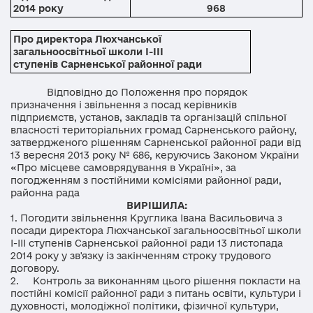
2014 року
968
Про директора Люхчанської
загальноосвітньої школи І-ІІІ
ступенів Сарненської районної ради
Відповідно до Положення про порядок
призначення і звільнення з посад керівників
підприємств, установ, закладів та організацій спільної
власності територіальних громад Сарненського району,
затвердженого рішенням Сарненської районної ради від
13 вересня 2013 року № 686,
керуючись Законом України
«Про місцеве самоврядування в Україні», за
погодженням з постійними комісіями районної ради,
районна рада
ВИРІШИЛА:
1.
Погодити звільнення Круглика Івана Васильовича з
посади директора Люхчанської загальноосвітньої школи
І-ІІІ ступенів Сарненської районної ради 13 листопада
2014 року у зв'язку із закінченням строку трудового
договору
.
2.
Контроль за виконанням цього рішення покласти на
постійні комісії районної ради з
питань освіти, культури і
духовності, молодіжної
політики, фізичної культури,