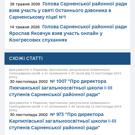
Голова Сарненської районної ради
29 травня 2026
взяв участь у святі Останнього дзвоника в
Сарненському ліцеї №1
Голова Сарненської районної ради
14 травня 2026
Ярослав Яковчук взяв участь онлайн у
Конгресових слуханнях
СХОЖІ СТАТТІ
Документи → Рішення, протоколи, результати поіменного
голосування сесій → VI скликання → 37 сесія від 13 листопада 2014
року
№ 1007 "Про директора
30 листопада 2002
Люхчанської загальноосвітньої школи І-ІІІ
ступенів Сарненської районної ради"
Документи → Рішення, протоколи, результати поіменного
голосування сесій → VI скликання → 36 сесія від 12 листопада 2014
року
№ 973 "Про директора
30 листопада 2002
Карпилівської загальноосвітньої школи І-ІІІ
ступенів Сарненської районної ради"