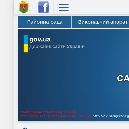
Районна рада
Виконавчий апарат
gov.ua
Державні сайти України
С
Сайт працює в тестовому режимі.
Стара версія сайту доступна за посиланням
http://old.sarnyrrada.