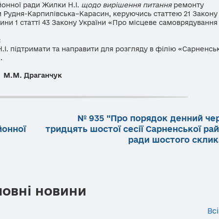
йонної ради Жилки Н.І.
щодо вирішення питання
ремонту
Рудня-Карпилівська–Карасин, керуючись статтею 21 Закону
тини 1 статті 43 Закону України «Про місцеве самоврядування
:
.І. підтримати та направити для розгляду в філію «Сарненс
.
анчук
№ 935 "Про порядок денний чер
йонної
тридцять шостої сесії Сарненської ра
ради шостого склик
ловні новини
Всі