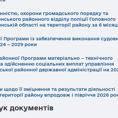
инністю, охорони громадського порядку та
нського районного відділу поліції Головного
нській області на території району за 6 місяц
ї Програми із забезпечення виконання судов
24 – 2029 роки
айонної Програми матеріально – технічного
та здійсненню соціальних виплат управління
ької районної державної адміністрації на 202
и щодо її зміцнення та результати діяльності
ериторії району впродовж І півріччя 2026 ро
к документів