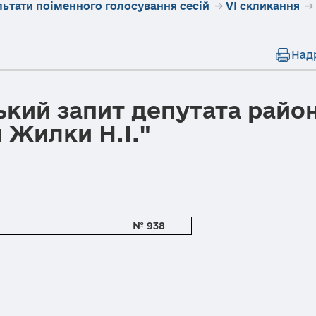
льтати поіменного голосування сесій
→
VI скликання
→
Над
ький запит депутата райо
 Жилки Н.І."
№
938