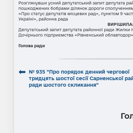
Розглянувши усний депутатський запит депутата ра
пошкоджених бобрами ділянок дороги сполученням 
«Про статус депутатів місцевих рад», пунктом 9 час
Україні», районна рада
ВИРІШИЛА
Депутатський запит депутата районної ради Жилки Н
Дочірнього підприємства «Рівненський облавтодор»
Голова ради
М.М. Драг
⬅
№ 935 "Про порядок денний чергової
тридцять шостої сесії Сарненської ра
ради шостого скликання"
Го