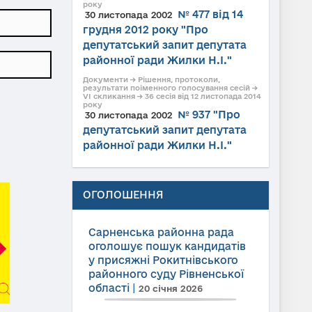
року
№ 477 від 14
30 листопада 2002
грудня 2012 року "Про
депутатський запит депутата
районної ради Жилки Н.І."
Документи → Рішення, протоколи,
результати поіменного голосування сесій →
VI скликання → 36 сесія від 12 листопада 2014
року
№ 937 "Про
30 листопада 2002
депутатський запит депутата
районної ради Жилки Н.І."
ОГОЛОШЕННЯ
Сарненська районна рада
оголошує пошук кандидатів
у присяжні Рокитнівського
районного суду Рівненської
області
|
20 січня 2026