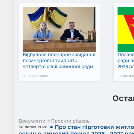
Відбулося пленарне засідання
Позаче
позачергової тридцять
ради в
четвертої сесії районної ради
2026 р
19 червня 2026
18 червня
Оста
Документи → Проєкти рішень
Про стан підготовки житл
30 липня 2026
осінньо-зимовий період 2026 - 2027 ро