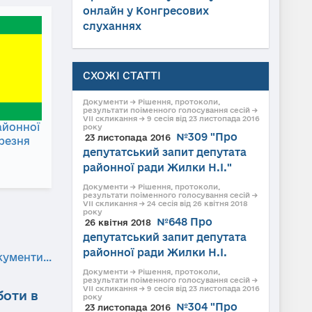
онлайн у Конгресових
слуханнях
СХОЖІ СТАТТІ
Документи → Рішення, протоколи,
результати поіменного голосування сесій →
VII скликання → 9 сесія від 23 листопада 2016
айонної
року
№309 "Про
23 листопада 2016
ерезня
депутатський запит депутата
районної ради Жилки Н.І."
Документи → Рішення, протоколи,
результати поіменного голосування сесій →
VII скликання → 24 сесія від 26 квітня 2018
року
№648 Про
26 квітня 2018
депутатський запит депутата
районної ради Жилки Н.І.
кументи...
Документи → Рішення, протоколи,
результати поіменного голосування сесій →
VII скликання → 9 сесія від 23 листопада 2016
боти в
року
№304 "Про
23 листопада 2016