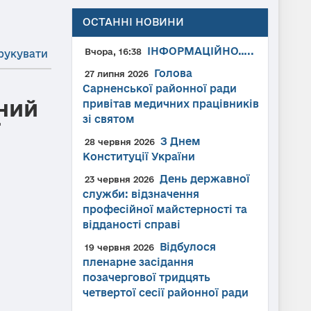
ОСТАННІ НОВИНИ
ІНФОРМАЦІЙНО…..
Вчора, 16:38
рукувати
Голова
27 липня 2026
Сарненської районної ради
ний
привітав медичних працівників
зі святом
ї
З Днем
28 червня 2026
Конституції України
День державної
23 червня 2026
служби: відзначення
професійної майстерності та
відданості справі
Відбулося
19 червня 2026
пленарне засідання
позачергової тридцять
четвертої сесії районної ради