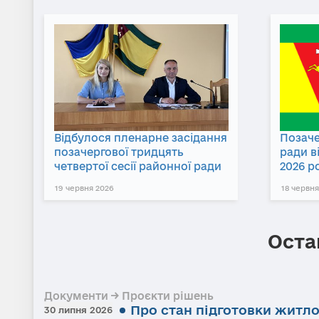
Відбулося пленарне засідання
Позаче
позачергової тридцять
ради в
четвертої сесії районної ради
2026 р
19 червня 2026
18 червня
Оста
Документи → Проєкти рішень
Про стан підготовки житл
30 липня 2026