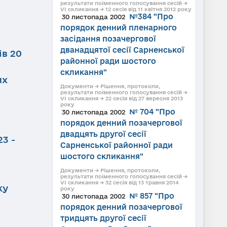
результати поіменного голосування сесій →
VI скликання → 12 сесія від 11 квітня 2012 року
№384 "Про
30 листопада 2002
порядок денний пленарного
засідання позачергової
дванадцятої сесії Сарненської
ів 20
районної ради шостого
скликання"
их
Документи → Рішення, протоколи,
результати поіменного голосування сесій →
VI скликання → 22 сесія від 27 вересня 2013
року
№ 704 "Про
30 листопада 2002
порядок денний позачергової
двадцять другої сесії
3 -
Сарненської районної ради
шостого скликання"
Документи → Рішення, протоколи,
результати поіменного голосування сесій →
VI скликання → 32 сесія від 13 травня 2014
ку
року
№ 857 "Про
30 листопада 2002
порядок денний позачергової
тридцять другої сесії