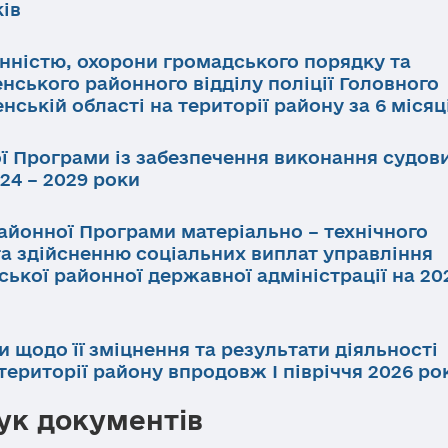
ків
инністю, охорони громадського порядку та
нського районного відділу поліції Головного
нській області на території району за 6 місяц
ї Програми із забезпечення виконання судов
24 – 2029 роки
айонної Програми матеріально – технічного
та здійсненню соціальних виплат управління
ької районної державної адміністрації на 202
и щодо її зміцнення та результати діяльності
ериторії району впродовж І півріччя 2026 ро
к документів