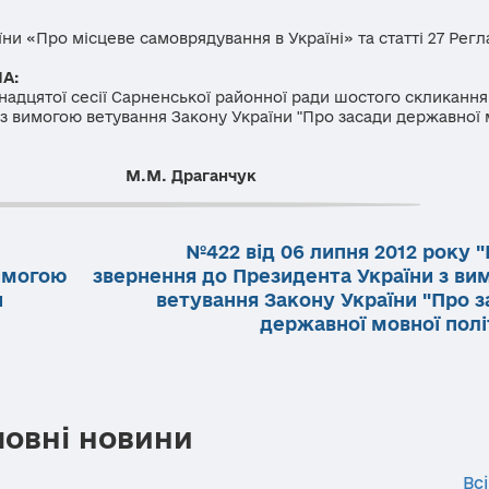
и «Про місцеве самоврядування в Україні» та статті 27 Рег
А:
надцятої сесії Сарненської районної ради шостого скликання
з вимогою ветування Закону України "Про засади державної 
 Драганчук
№422 від 06 липня 2012 року 
вимогою
звернення до Президента України з ви
и
ветування Закону України "Про з
державної мовної полі
ловні новини
Всі