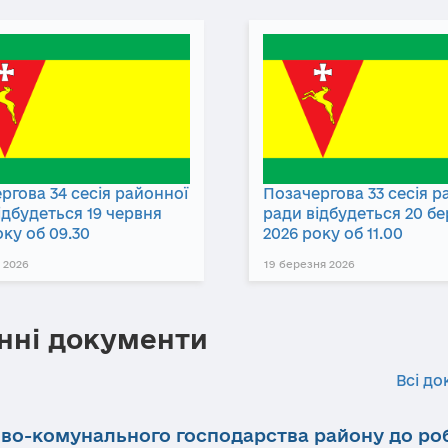
ргова 34 сесія районної
Позачергова 33 сесія р
ідбудеться 19 червня
ради відбудеться 20 б
оку об 09.30
2026 року об 11.00
 2026
19 березня 2026
нні документи
Всі до
ово-комунального господарства району до ро