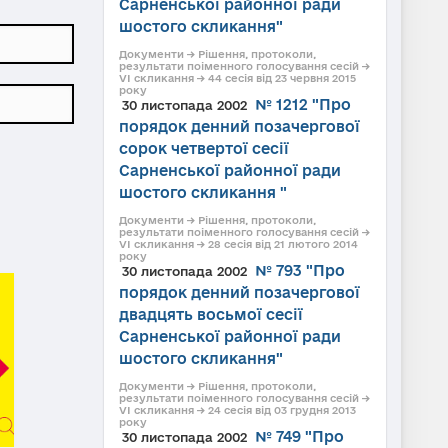
Сарненської районної ради
шостого скликання"
Документи → Рішення, протоколи,
результати поіменного голосування сесій →
VI скликання → 44 сесія від 23 червня 2015
року
№ 1212 "Про
30 листопада 2002
порядок денний позачергової
сорок четвертої сесії
Сарненської районної ради
шостого скликання "
Документи → Рішення, протоколи,
результати поіменного голосування сесій →
VI скликання → 28 сесія від 21 лютого 2014
року
№ 793 "Про
30 листопада 2002
порядок денний позачергової
двадцять восьмої сесії
Сарненської районної ради
шостого скликання"
Документи → Рішення, протоколи,
результати поіменного голосування сесій →
VI скликання → 24 сесія від 03 грудня 2013
року
№ 749 "Про
30 листопада 2002