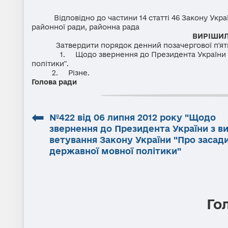
Відповідно до частини 14 статті 46 Закону Україн
районної ради, районна рада
ВИРІШИЛ
Затвердити порядок денний позачергової п'ят
1.
Щодо звернення до Президента України 
політики".
2.
Різне.
Голова ради М.М.
⬅
№422 від 06 липня 2012 року "Щодо
звернення до Президента України з 
ветування Закону України "Про засад
державної мовної політики"
Го