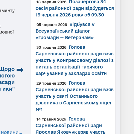
Позачергова 34
18 червня 2026
сесія районної ради відбудеться
ламенту
19 червня 2026 року об 09.30
Відбувся V
05 червня 2026
:
Всеукраїнський діалог
мовної
«Громади — Ветеранам»
Голова
30 травня 2026
Сарненської районної ради взяв
участь у Конгресовому діалозі з
➡
питань організації гарячого
"Щодо
харчування у закладах освіти
могою
асади
Голова
29 травня 2026
тики"
Сарненської районної ради взяв
участь у святі Останнього
дзвоника в Сарненському ліцеї
№1
Голова
14 травня 2026
Сарненської районної ради
Ярослав Яковчук взяв участь
 новини...