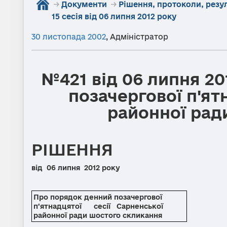
→
Документи
→
Рішення, протоколи, резу
15 сесія від 06 липня 2012 року
30 листопада 2002
,
Адміністратор
№421 від 06 липня 2
позачергової п'ят
районної рад
РІШЕННЯ
від
06 липня 2012 
Про порядок денний позачергової
п'ятнадцятої сесії Сарненської
районної ради шостого скликання