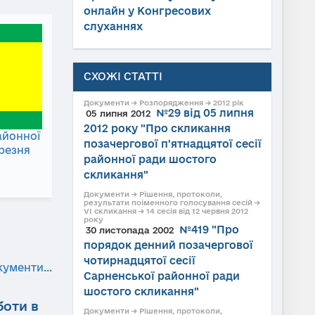
онлайн у Конгресових
слуханнях
СХОЖІ СТАТТІ
Документи → Розпорядження → 2012 рік
№29 від 05 липня
05 липня 2012
2012 року "Про скликання
айонної
позачергової п'ятнадцятої сесії
ерезня
районної ради шостого
скликання"
Документи → Рішення, протоколи,
результати поіменного голосування сесій →
VI скликання → 14 сесія від 12 червня 2012
року
№419 "Про
30 листопада 2002
порядок денний позачергової
чотирнадцятої сесії
кументи...
Сарненської районної ради
шостого скликання"
боти в
Документи → Рішення, протоколи,