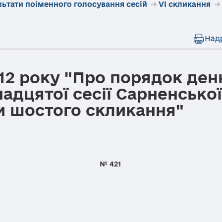
льтати поіменного голосування сесій
→
VI скликання
→
Над
012 року "Про порядок ден
надцятої сесії Сарненсько
и шостого скликання"
року № 421