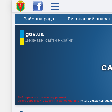
Районна рада
Виконавчий апарат
gov.ua
Державні сайти України
С
Сайт працює в тестовому режимі.
Стара версія сайту доступна за посиланням
http://old.sarnyrrada.