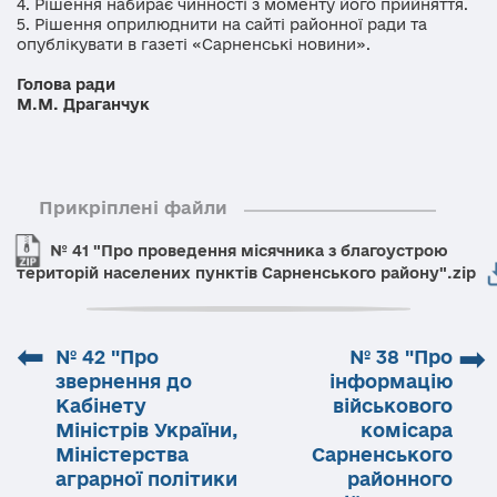
4. Рішення набирає чинності з моменту його прийняття.
5. Рішення оприлюднити на сайті районної ради та
опублікувати в газеті «Сарненські новини».
Голова ради
М.М. Драганчук
Прикріплені файли
№ 41 "Про проведення місячника з благоустрою
територій населених пунктів Сарненського району".zip
⬅
➡
№ 42 "Про
№ 38 "Про
звернення до
інформацію
Кабінету
військового
Міністрів України,
комісара
Міністерства
Сарненського
аграрної політики
районного