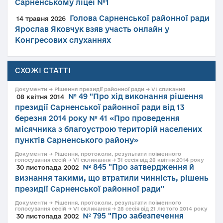
Сарненському ліцеї №1
Голова Сарненської районної ради
14 травня 2026
Ярослав Яковчук взяв участь онлайн у
Конгресових слуханнях
СХОЖІ СТАТТІ
Документи → Рішення президії районної ради → VI сликання
№ 49 "Про хід виконання рішення
08 квітня 2014
президії Сарненської районної ради від 13
березня 2014 року № 41 «Про проведення
місячника з благоустрою територій населених
пунктів Сарненського району»
Документи → Рішення, протоколи, результати поіменного
голосування сесій → VI скликання → 31 сесія від 28 квітня 2014 року
№ 845 "Про затвердження й
30 листопада 2002
визнання такими, що втратили чинність, рішень
президії Сарненської районної ради"
Документи → Рішення, протоколи, результати поіменного
голосування сесій → VI скликання → 28 сесія від 21 лютого 2014 року
№ 795 "Про забезпечення
30 листопада 2002