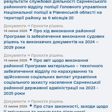
результати службової діяльності Сарненського
районного відділу поліції Головного управління
Національної поліції в Рівненській області на
території району за 6 місяців 20
Документи → Проєкти рішень
Про хід виконання районної
14 липня 2026
Програми із забезпечення виконання судових
рішень та виконавчих документів на 2024 –
2029 роки
Документи → Проєкти рішень
Про звіт щодо виконання
14 липня 2026
районної Програми матеріально – технічного
забезпечення відділу по нарахуванню та
здійсненню соціальних виплат управління
соціального захисту населення Сарненської
районної державної адміністрації на 2023 -
2025 роки
Документи → Проєкти рішень
Про стан законності, заходи щодо
13 липня 2026
її зміцнення та результати діяльності