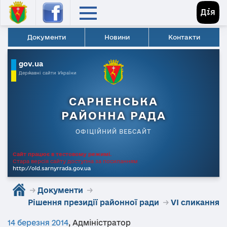
Документи
Новини
Контакти
gov.ua
Державні сайти України
САРНЕНСЬКА
РАЙОННА РАДА
ОФІЦІЙНИЙ ВЕБСАЙТ
Сайт працює в тестовому режимі.
Стара версія сайту доступна за посиланням
http://old.sarnyrrada.gov.ua
→
Документи
→
Рішення президії районної ради
→
VI сликання
14 березня 2014
,
Адміністратор