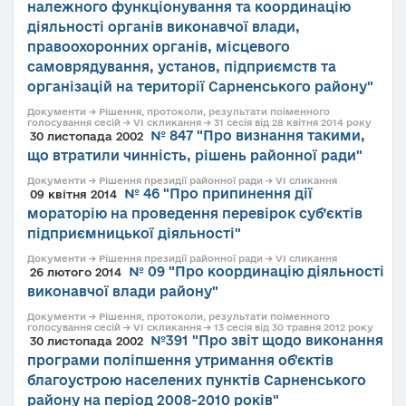
належного функціонування та координацію
діяльності органів виконавчої влади,
правоохоронних органів, місцевого
самоврядування, установ, підприємств та
організацій на території Сарненського району"
Документи → Рішення, протоколи, результати поіменного
голосування сесій → VI скликання → 31 сесія від 28 квітня 2014 року
№ 847 "Про визнання такими,
30 листопада 2002
що втратили чинність, рішень районної ради"
Документи → Рішення президії районної ради → VI сликання
№ 46 "Про припинення дії
09 квітня 2014
мораторію на проведення перевірок суб’єктів
підприємницької діяльності"
Документи → Рішення президії районної ради → VI сликання
№ 09 "Про координацію діяльності
26 лютого 2014
виконавчої влади району"
Документи → Рішення, протоколи, результати поіменного
голосування сесій → VI скликання → 13 сесія від 30 травня 2012 року
№391 "Про звіт щодо виконання
30 листопада 2002
програми поліпшення утримання об'єктів
благоустрою населених пунктів Сарненського
району на період 2008-2010 років"